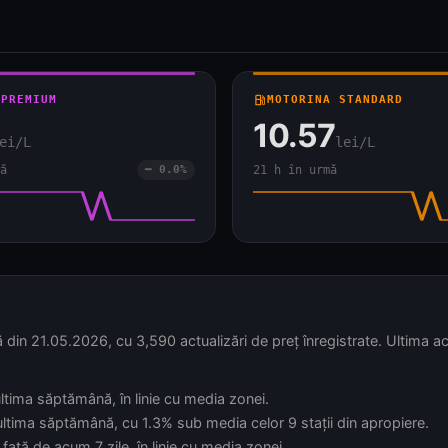
 PREMIUM
local_gas_station
MOTORINA STANDARD
10.57
ei/L
lei/L
ă
━ 0.0%
21 h în urmă
1.05.2026, cu 3,590 actualizări de preț înregistrate. Ultima act
 ultima săptămână, în linie cu media zonei.
 ultima săptămână, cu 1.3% sub media celor 9 stații din apropiere.
față de acum 7 zile, în linie cu media zonei.