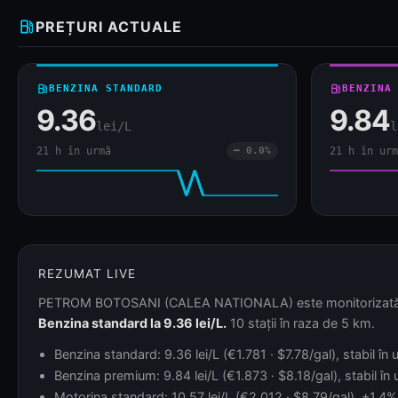
local_gas_station
PREȚURI ACTUALE
local_gas_station
BENZINA STANDARD
local_gas_station
BENZINA
9.36
9.84
lei/L
l
21 h în urmă
━ 0.0%
21 h în urm
REZUMAT LIVE
PETROM BOTOSANI (CALEA NATIONALA) este monitorizată din 2
Benzina standard la 9.36 lei/L.
10 stații în raza de 5 km.
Benzina standard: 9.36 lei/L (€1.781 · $7.78/gal), stabil în
Benzina premium: 9.84 lei/L (€1.873 · $8.18/gal), stabil în
Motorina standard: 10.57 lei/L (€2.012 · $8.79/gal), +1.4% 