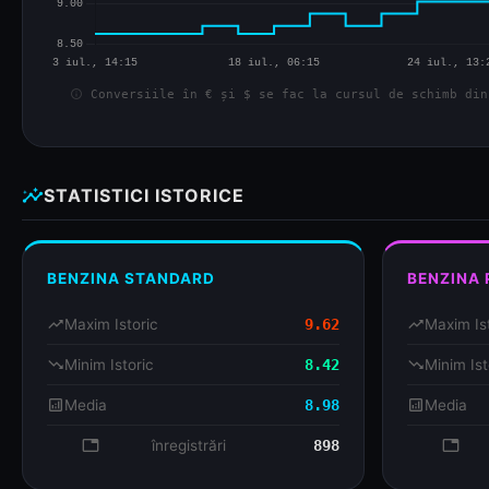
info
Conversiile în € și $ se fac la cursul de schimb din
insights
STATISTICI ISTORICE
BENZINA STANDARD
BENZINA
trending_up
Maxim Istoric
9.62
trending_up
Maxim Is
trending_down
Minim Istoric
8.42
trending_down
Minim Ist
analytics
Media
8.98
analytics
Media
database
înregistrări
898
databa