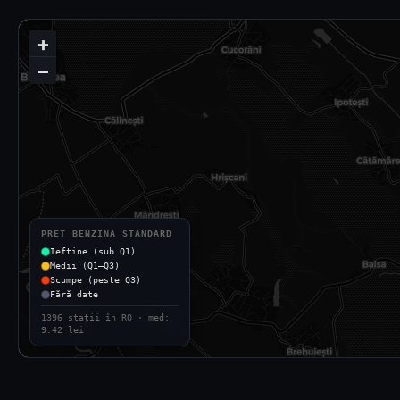
+
−
PREȚ BENZINA STANDARD
Ieftine (sub Q1)
Medii (Q1–Q3)
Scumpe (peste Q3)
Fără date
1396 stații în RO · med:
9.42 lei