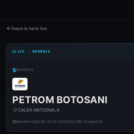
arrow_back
Înapoi la harta live
LIVE · ROMÂNIA
public
ROMÂNIA
PETROM BOTOSANI
CALEA NATIONALA
place
Monitorizată din 21.05.2026
3,590 înregistrări
calendar_month
history