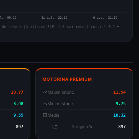
 de referință zilnice BCE. Cel mai recent curs: 1 EUR =
MOTORINA PREMIUM
10.77
trending_up
Maxim Istoric
11.54
8.98
trending_down
Minim Istoric
9.75
9.55
analytics
Media
10.32
897
database
înregistrări
897