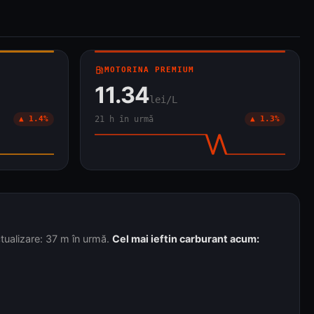
local_gas_station
MOTORINA PREMIUM
11.34
lei/L
▲ 1.4%
21 h în urmă
▲ 1.3%
ualizare: 37 m în urmă.
Cel mai ieftin carburant acum: