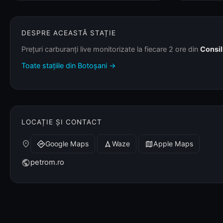
DESPRE ACEASTĂ STAȚIE
Prețuri carburanți live monitorizate la fiecare 2 ore din
Consil
Toate stațiile din Botoșani →
LOCAȚIE ȘI CONTACT
place
Google Maps
Waze
Apple Maps
directions
navigation
map
petrom.ro
public