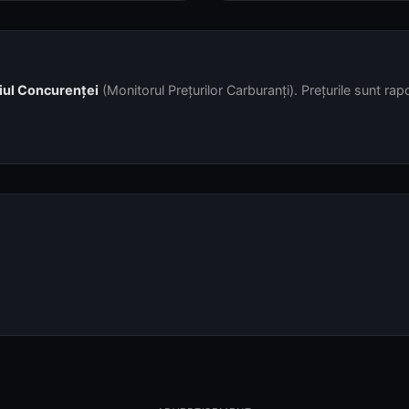
iul Concurenței
(Monitorul Prețurilor Carburanți). Prețurile sunt rapor