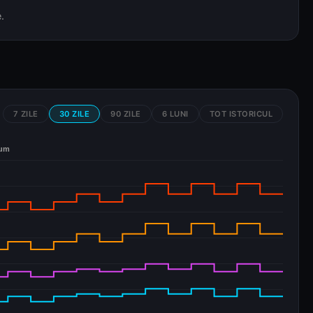
.
7 ZILE
30 ZILE
90 ZILE
6 LUNI
TOT ISTORICUL