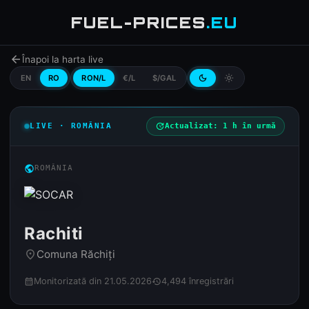
FUEL-PRICES
.EU
arrow_back
Înapoi la harta live
EN
RO
RON/L
€/L
$/GAL
dark_mode
light_mode
LIVE · ROMÂNIA
update
Actualizat: 1 h în urmă
public
ROMÂNIA
Rachiti
Comuna Răchiți
place
Monitorizată din 21.05.2026
4,494 înregistrări
calendar_month
history