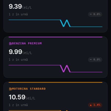
9.39
lei/L
1 z în urmă
━ 0.0%
local_gas_station
BENZINA PREMIUM
9.99
lei/L
1 z în urmă
━ 0.0%
local_gas_station
MOTORINA STANDARD
10.59
lei/L
1 z în urmă
▲ 1.4%