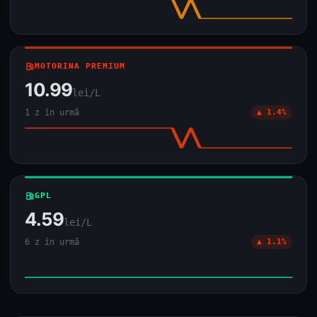
local_gas_station
MOTORINA PREMIUM
10.99
lei/L
1 z în urmă
▲ 1.4%
local_gas_station
GPL
4.59
lei/L
6 z în urmă
▲ 1.1%