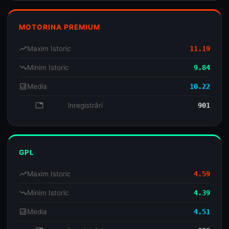
MOTORINA PREMIUM
trending_up
Maxim Istoric
11.19
trending_down
Minim Istoric
9.84
analytics
Media
10.22
database
înregistrări
901
GPL
trending_up
Maxim Istoric
4.59
trending_down
Minim Istoric
4.39
analytics
Media
4.51