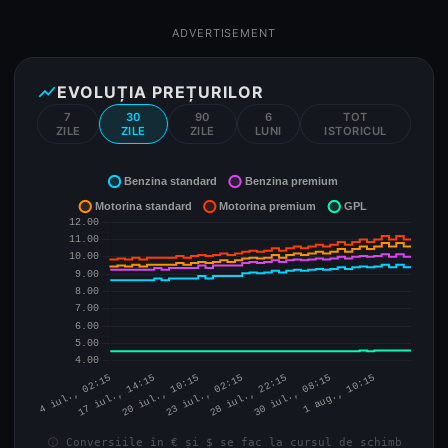
ADVERTISEMENT
show_chart
EVOLUȚIA PREȚURILOR
7
30
90
6
TOT
ZILE
ZILE
ZILE
LUNI
ISTORICUL
info
Conversiile în € și $ se fac la cursul de schimb