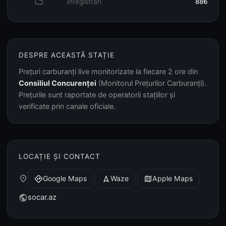
database
înregistrări
886
DESPRE ACEASTĂ STAȚIE
Prețuri carburanți live monitorizate la fiecare 2 ore din
Consiliul Concurenței
(Monitorul Prețurilor Carburanți).
Prețurile sunt raportate de operatorii stațiilor și
verificate prin canale oficiale.
LOCAȚIE ȘI CONTACT
place
Google Maps
Waze
Apple Maps
directions
navigation
map
socar.az
public