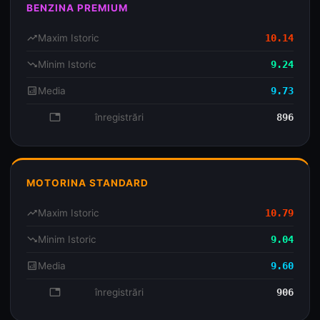
BENZINA PREMIUM
trending_up
Maxim Istoric
10.14
trending_down
Minim Istoric
9.24
analytics
Media
9.73
database
înregistrări
896
MOTORINA STANDARD
trending_up
Maxim Istoric
10.79
trending_down
Minim Istoric
9.04
analytics
Media
9.60
database
înregistrări
906