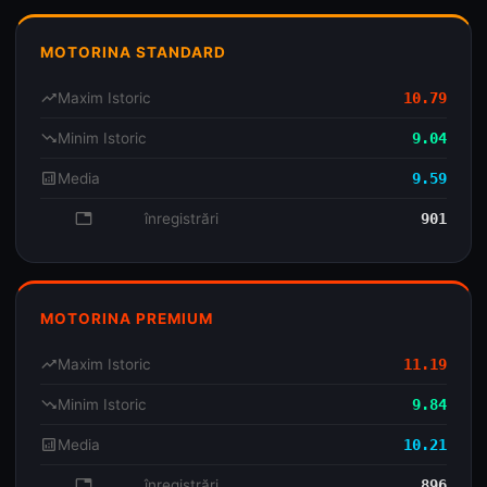
MOTORINA STANDARD
trending_up
Maxim Istoric
10.79
trending_down
Minim Istoric
9.04
analytics
Media
9.59
database
înregistrări
901
MOTORINA PREMIUM
trending_up
Maxim Istoric
11.19
trending_down
Minim Istoric
9.84
analytics
Media
10.21
database
înregistrări
896