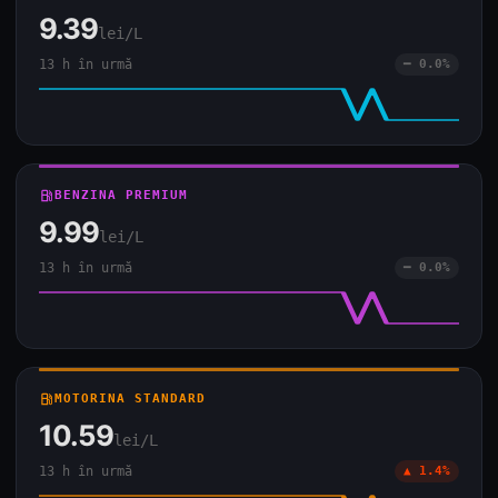
9.39
lei/L
13 h în urmă
━ 0.0%
local_gas_station
BENZINA PREMIUM
9.99
lei/L
13 h în urmă
━ 0.0%
local_gas_station
MOTORINA STANDARD
10.59
lei/L
13 h în urmă
▲ 1.4%