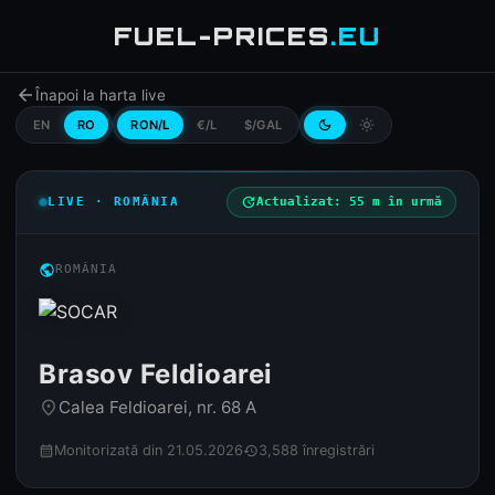
FUEL-PRICES
.EU
arrow_back
Înapoi la harta live
EN
RO
RON/L
€/L
$/GAL
dark_mode
light_mode
LIVE · ROMÂNIA
update
Actualizat: 55 m în urmă
public
ROMÂNIA
Brasov Feldioarei
Calea Feldioarei, nr. 68 A
place
Monitorizată din 21.05.2026
3,588 înregistrări
calendar_month
history