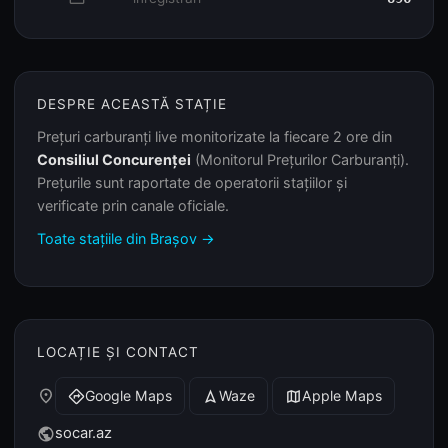
DESPRE ACEASTĂ STAȚIE
Prețuri carburanți live monitorizate la fiecare 2 ore din
Consiliul Concurenței
(Monitorul Prețurilor Carburanți).
Prețurile sunt raportate de operatorii stațiilor și
verificate prin canale oficiale.
Toate stațiile din Brașov →
LOCAȚIE ȘI CONTACT
place
Google Maps
Waze
Apple Maps
directions
navigation
map
socar.az
public