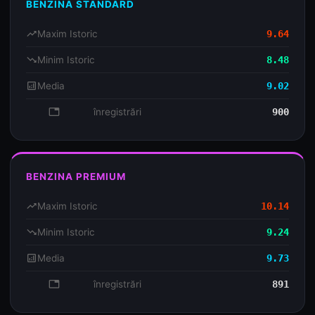
BENZINA STANDARD
trending_up
Maxim Istoric
9.64
trending_down
Minim Istoric
8.48
analytics
Media
9.02
database
înregistrări
900
BENZINA PREMIUM
trending_up
Maxim Istoric
10.14
trending_down
Minim Istoric
9.24
analytics
Media
9.73
database
înregistrări
891