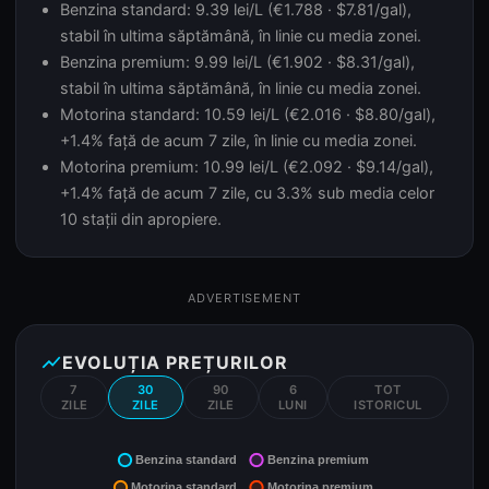
Benzina standard: 9.39 lei/L (€1.788 · $7.81/gal),
stabil în ultima săptămână, în linie cu media zonei.
Benzina premium: 9.99 lei/L (€1.902 · $8.31/gal),
stabil în ultima săptămână, în linie cu media zonei.
Motorina standard: 10.59 lei/L (€2.016 · $8.80/gal),
+1.4% față de acum 7 zile, în linie cu media zonei.
Motorina premium: 10.99 lei/L (€2.092 · $9.14/gal),
+1.4% față de acum 7 zile, cu 3.3% sub media celor
10 stații din apropiere.
ADVERTISEMENT
show_chart
EVOLUȚIA PREȚURILOR
7
30
90
6
TOT
ZILE
ZILE
ZILE
LUNI
ISTORICUL