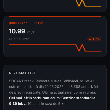
local_gas_station
MOTORINA PREMIUM
10.99
lei/L
13 h în urmă
▲ 1.4%
REZUMAT LIVE
SOCAR Brasov Feldioarei (Calea Feldioarei, nr. 68 A)
este monitorizată din 21.05.2026, cu 3,588 actualizări
de preț înregistrate. Ultima actualizare: 55 m în urmă.
Cel mai ieftin carburant acum: Benzina standard la
9.39 lei/L.
10 stații în raza de 5 km.