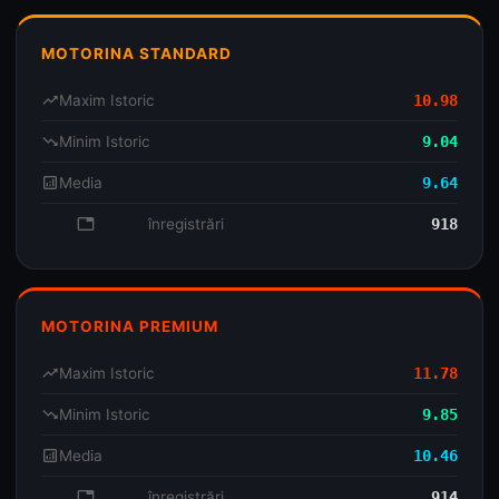
MOTORINA STANDARD
trending_up
Maxim Istoric
10.98
trending_down
Minim Istoric
9.04
analytics
Media
9.64
database
înregistrări
918
MOTORINA PREMIUM
trending_up
Maxim Istoric
11.78
trending_down
Minim Istoric
9.85
analytics
Media
10.46
database
înregistrări
914