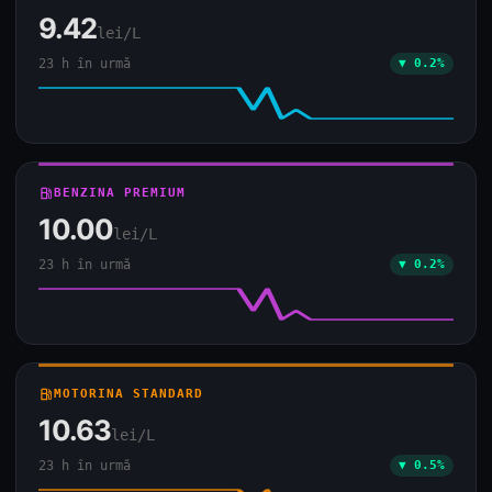
9.42
lei/L
23 h în urmă
▼ 0.2%
local_gas_station
BENZINA PREMIUM
10.00
lei/L
23 h în urmă
▼ 0.2%
local_gas_station
MOTORINA STANDARD
10.63
lei/L
23 h în urmă
▼ 0.5%