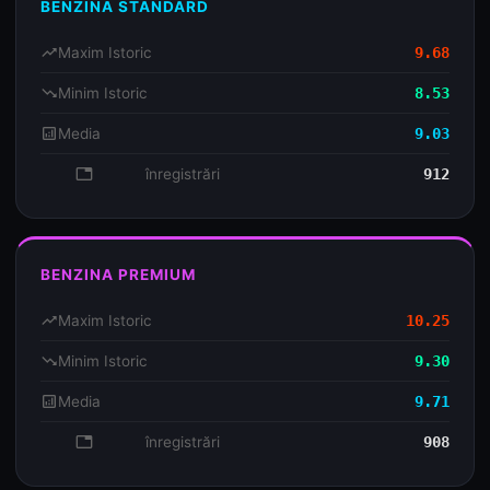
BENZINA STANDARD
trending_up
Maxim Istoric
9.68
trending_down
Minim Istoric
8.53
analytics
Media
9.03
database
înregistrări
912
BENZINA PREMIUM
trending_up
Maxim Istoric
10.25
trending_down
Minim Istoric
9.30
analytics
Media
9.71
database
înregistrări
908