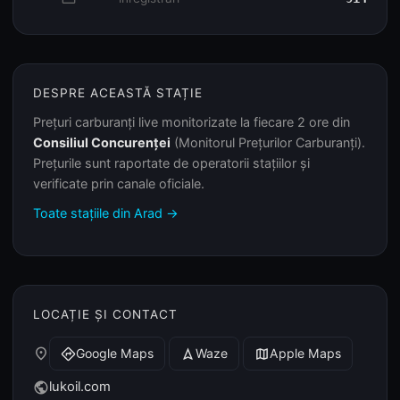
DESPRE ACEASTĂ STAȚIE
Prețuri carburanți live monitorizate la fiecare 2 ore din
Consiliul Concurenței
(Monitorul Prețurilor Carburanți).
Prețurile sunt raportate de operatorii stațiilor și
verificate prin canale oficiale.
Toate stațiile din Arad →
LOCAȚIE ȘI CONTACT
place
Google Maps
Waze
Apple Maps
directions
navigation
map
lukoil.com
public