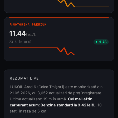
local_gas_station
MOTORINA PREMIUM
11.44
lei/L
23 h în urmă
▼ 0.3%
REZUMAT LIVE
LUKOIL Arad 6 (Calea Tmișorii) este monitorizată din
21.05.2026, cu 3,652 actualizări de preț înregistrate.
Ultima actualizare: 19 m în urmă.
Cel mai ieftin
carburant acum: Benzina standard la 9.42 lei/L.
10
stații în raza de 5 km.