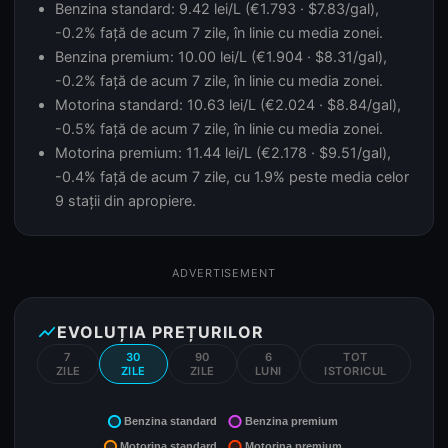
Benzina standard: 9.42 lei/L (€1.793 · $7.83/gal),
-0.2% față de acum 7 zile, în linie cu media zonei.
Benzina premium: 10.00 lei/L (€1.904 · $8.31/gal),
-0.2% față de acum 7 zile, în linie cu media zonei.
Motorina standard: 10.63 lei/L (€2.024 · $8.84/gal),
-0.5% față de acum 7 zile, în linie cu media zonei.
Motorina premium: 11.44 lei/L (€2.178 · $9.51/gal),
-0.4% față de acum 7 zile, cu 1.9% peste media celor
9 stații din apropiere.
ADVERTISEMENT
show_chart
EVOLUȚIA PREȚURILOR
7
30
90
6
TOT
ZILE
ZILE
ZILE
LUNI
ISTORICUL