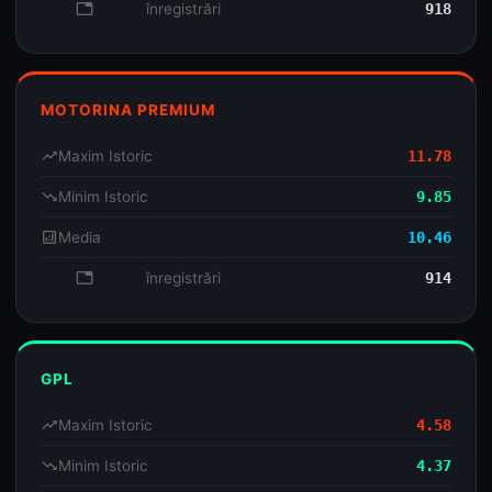
database
înregistrări
918
MOTORINA PREMIUM
trending_up
Maxim Istoric
11.78
trending_down
Minim Istoric
9.85
analytics
Media
10.46
database
înregistrări
914
GPL
trending_up
Maxim Istoric
4.58
trending_down
Minim Istoric
4.37