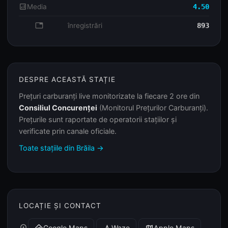
analytics
Media
4.50
database
înregistrări
893
DESPRE ACEASTĂ STAȚIE
Prețuri carburanți live monitorizate la fiecare 2 ore din
Consiliul Concurenței
(Monitorul Prețurilor Carburanți).
Prețurile sunt raportate de operatorii stațiilor și
verificate prin canale oficiale.
Toate stațiile din Brăila →
LOCAȚIE ȘI CONTACT
Google Maps
Waze
Apple Maps