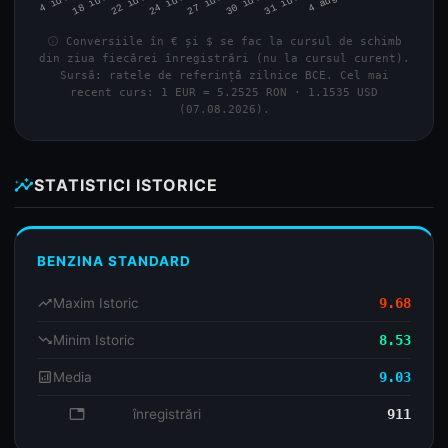
info
Conversiile în € și $ se fac la cursul de schimb
din ziua fiecărei înregistrări (nu la cursul curent).
Sursă: ratele de referință zilnice BCE. Cel mai
recent curs: 1 EUR = 5.2525 RON · 1.1535 USD
(07.08.2026).
insights
STATISTICI ISTORICE
BENZINA STANDARD
trending_up
Maxim Istoric
9.68
trending_down
Minim Istoric
8.53
analytics
Media
9.03
database
înregistrări
911