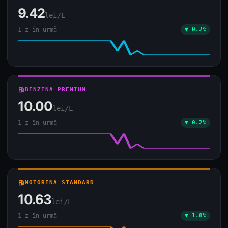
9.42
lei/L
1 z în urmă
▼ 0.2%
local_gas_station
BENZINA PREMIUM
10.00
lei/L
1 z în urmă
▼ 0.2%
local_gas_station
MOTORINA STANDARD
10.63
lei/L
1 z în urmă
▼ 1.8%