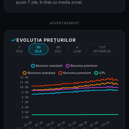
acum 7 zile, în linie cu media zonei.
ADVERTISEMENT
show_chart
EVOLUȚIA PREȚURILOR
7
30
90
6
TOT
ZILE
ZILE
ZILE
LUNI
ISTORICUL