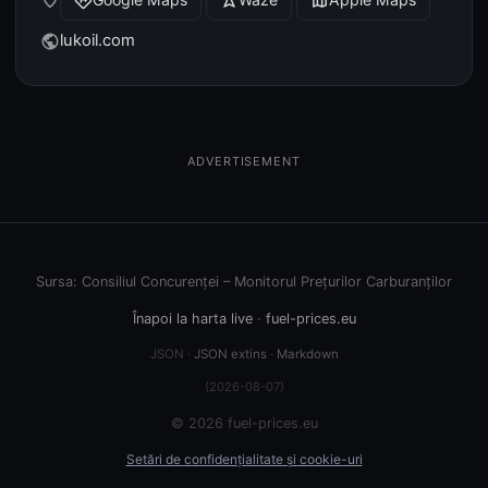
place
directions
navigation
map
lukoil.com
public
ADVERTISEMENT
Sursa: Consiliul Concurenței – Monitorul Prețurilor Carburanților
Înapoi la harta live
·
fuel-prices.eu
JSON ·
JSON extins
·
Markdown
(2026-08-07)
© 2026 fuel-prices.eu
Setări de confidențialitate și cookie-uri