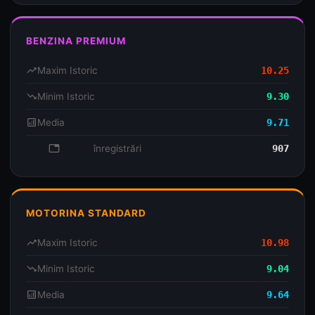
BENZINA PREMIUM
trending_up
Maxim Istoric
10.25
trending_down
Minim Istoric
9.30
analytics
Media
9.71
database
înregistrări
907
MOTORINA STANDARD
trending_up
Maxim Istoric
10.98
trending_down
Minim Istoric
9.04
analytics
Media
9.64