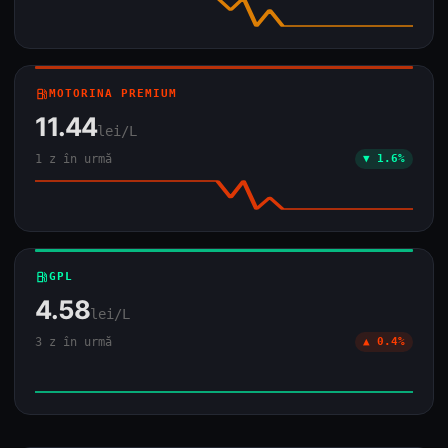
local_gas_station
MOTORINA PREMIUM
11.44
lei/L
1 z în urmă
▼ 1.6%
local_gas_station
GPL
4.58
lei/L
3 z în urmă
▲ 0.4%