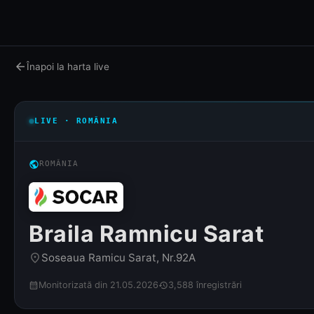
arrow_back
Înapoi la harta live
LIVE · ROMÂNIA
public
ROMÂNIA
Braila Ramnicu Sarat
Soseaua Ramicu Sarat, Nr.92A
place
Monitorizată din 21.05.2026
3,588 înregistrări
calendar_month
history