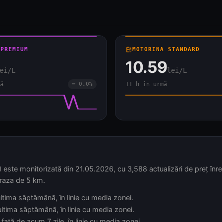
 PREMIUM
local_gas_station
MOTORINA STANDARD
10.59
ei/L
lei/L
ă
━ 0.0%
11 h în urmă
ste monitorizată din 21.05.2026, cu 3,588 actualizări de preț înreg
n raza de 5 km.
 ultima săptămână, în linie cu media zonei.
 ultima săptămână, în linie cu media zonei.
față de acum 7 zile, în linie cu media zonei.