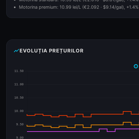
Motorina premium: 10.99 lei/L (€2.092 · $9.14/gal), +1.4% 
show_chart
EVOLUȚIA PREȚURILOR