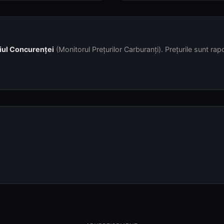
iul Concurenței
(Monitorul Prețurilor Carburanți). Prețurile sunt rapor