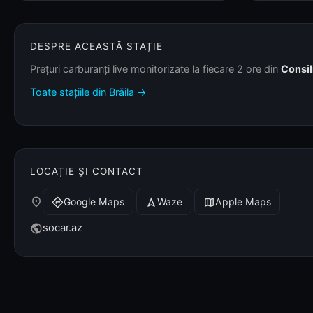
DESPRE ACEASTĂ STAȚIE
Prețuri carburanți live monitorizate la fiecare 2 ore din
Consil
Toate stațiile din Brăila →
LOCAȚIE ȘI CONTACT
place
Google Maps
Waze
Apple Maps
directions
navigation
map
socar.az
public