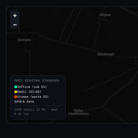
+
−
PREȚ BENZINA STANDARD
Ieftine (sub Q1)
Medii (Q1–Q3)
Scumpe (peste Q3)
Fără date
1396 stații în RO · med:
9.42 lei