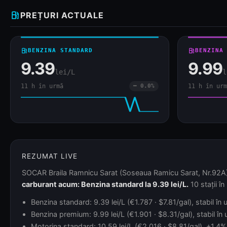
local_gas_station
PREȚURI ACTUALE
local_gas_station
BENZINA STANDARD
local_gas_station
BENZINA
9.39
9.99
lei/L
l
11 h în urmă
━ 0.0%
11 h în urm
REZUMAT LIVE
SOCAR Braila Ramnicu Sarat (Soseaua Ramicu Sarat, Nr.92A) e
carburant acum: Benzina standard la 9.39 lei/L.
10 stații î
Benzina standard: 9.39 lei/L (€1.787 · $7.81/gal), stabil în
Benzina premium: 9.99 lei/L (€1.901 · $8.31/gal), stabil în
Motorina standard: 10.59 lei/L (€2.016 · $8.81/gal), +1.4% 