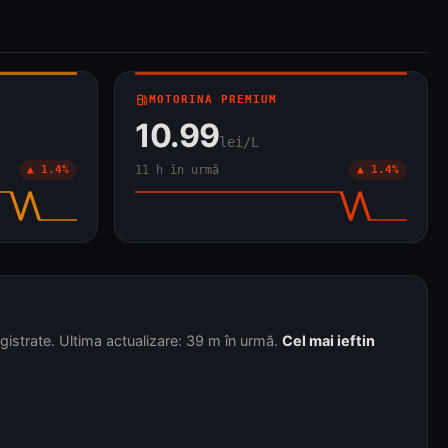
local_gas_station
MOTORINA PREMIUM
10.99
lei/L
▲ 1.4%
11 h în urmă
▲ 1.4%
istrate. Ultima actualizare: 39 m în urmă.
Cel mai ieftin