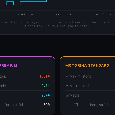
 ziua fiecărei înregistrări (nu la cursul curent). Sursă: ratele
5.2543 RON · 1.1542 USD (06.08.2026).
 PREMIUM
MOTORINA STANDARD
toric
10.14
trending_up
Maxim Istoric
oric
9.24
trending_down
Minim Istoric
9.74
analytics
Media
se
înregistrări
890
database
înregistrări