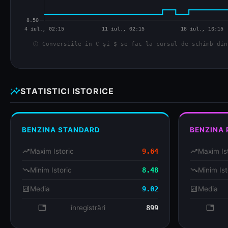
info
Conversiile în € și $ se fac la cursul de schimb din
insights
STATISTICI ISTORICE
BENZINA STANDARD
BENZINA
trending_up
Maxim Istoric
9.64
trending_up
Maxim Is
trending_down
Minim Istoric
8.48
trending_down
Minim Ist
analytics
Media
9.02
analytics
Media
database
înregistrări
899
databa