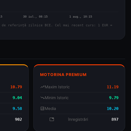
 de referință zilnice BCE. Cel mai recent curs: 1 EUR =
MOTORINA PREMIUM
10.79
trending_up
Maxim Istoric
11.19
9.04
trending_down
Minim Istoric
9.79
9.58
analytics
Media
10.20
902
database
înregistrări
897