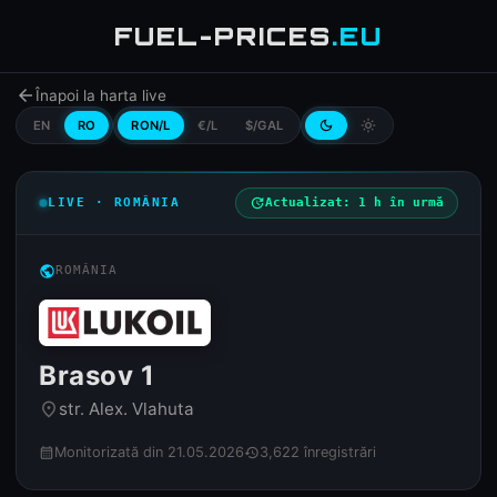
FUEL-PRICES
.EU
arrow_back
Înapoi la harta live
EN
RO
RON/L
€/L
$/GAL
dark_mode
light_mode
LIVE · ROMÂNIA
update
Actualizat: 1 h în urmă
public
ROMÂNIA
Brasov 1
str. Alex. Vlahuta
place
Monitorizată din 21.05.2026
3,622 înregistrări
calendar_month
history