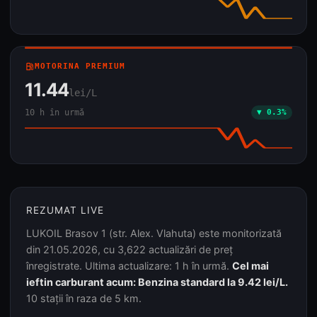
local_gas_station
MOTORINA PREMIUM
11.44
lei/L
10 h în urmă
▼ 0.3%
REZUMAT LIVE
LUKOIL Brasov 1 (str. Alex. Vlahuta) este monitorizată
din 21.05.2026, cu 3,622 actualizări de preț
înregistrate. Ultima actualizare: 1 h în urmă.
Cel mai
ieftin carburant acum: Benzina standard la 9.42 lei/L.
10 stații în raza de 5 km.