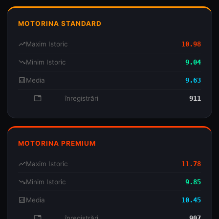
MOTORINA STANDARD
trending_up
Maxim Istoric
10.98
trending_down
Minim Istoric
9.04
analytics
Media
9.63
database
înregistrări
911
MOTORINA PREMIUM
trending_up
Maxim Istoric
11.78
trending_down
Minim Istoric
9.85
analytics
Media
10.45
database
înregistrări
907