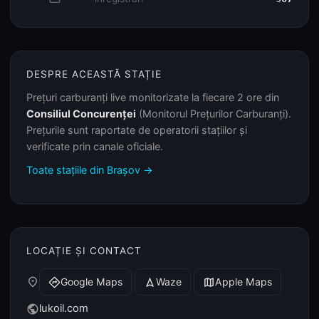
DESPRE ACEASTĂ STAȚIE
Prețuri carburanți live monitorizate la fiecare 2 ore din
Consiliul Concurenței
(Monitorul Prețurilor Carburanți).
Prețurile sunt raportate de operatorii stațiilor și
verificate prin canale oficiale.
Toate stațiile din Brașov →
LOCAȚIE ȘI CONTACT
place
Google Maps
Waze
Apple Maps
directions
navigation
map
lukoil.com
public