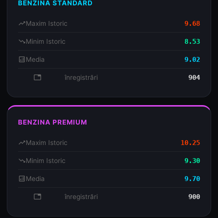
BENZINA STANDARD
trending_up
Maxim Istoric
9.68
trending_down
Minim Istoric
8.53
analytics
Media
9.02
database
înregistrări
904
BENZINA PREMIUM
trending_up
Maxim Istoric
10.25
trending_down
Minim Istoric
9.30
analytics
Media
9.70
database
înregistrări
900