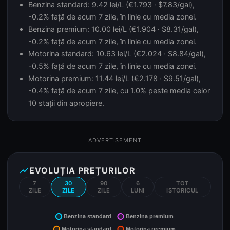
Benzina standard: 9.42 lei/L (€1.793 · $7.83/gal),
-0.2% față de acum 7 zile, în linie cu media zonei.
Benzina premium: 10.00 lei/L (€1.904 · $8.31/gal),
-0.2% față de acum 7 zile, în linie cu media zonei.
Motorina standard: 10.63 lei/L (€2.024 · $8.84/gal),
-0.5% față de acum 7 zile, în linie cu media zonei.
Motorina premium: 11.44 lei/L (€2.178 · $9.51/gal),
-0.4% față de acum 7 zile, cu 1.0% peste media celor
10 stații din apropiere.
ADVERTISEMENT
show_chart
EVOLUȚIA PREȚURILOR
7
30
90
6
TOT
ZILE
ZILE
ZILE
LUNI
ISTORICUL