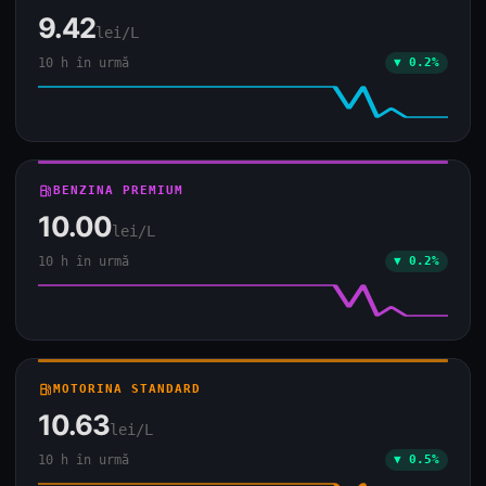
9.42
lei/L
10 h în urmă
▼ 0.2%
local_gas_station
BENZINA PREMIUM
10.00
lei/L
10 h în urmă
▼ 0.2%
local_gas_station
MOTORINA STANDARD
10.63
lei/L
10 h în urmă
▼ 0.5%