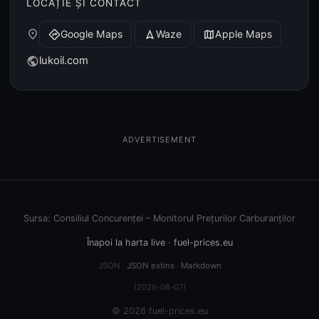
LOCAȚIE ȘI CONTACT
place
Google Maps
Waze
Apple Maps
directions
navigation
map
lukoil.com
public
ADVERTISEMENT
Sursa: Consiliul Concurenței – Monitorul Prețurilor Carburanților
Înapoi la harta live
·
fuel-prices.eu
JSON ·
JSON extins
·
Markdown
(2026-08-07)
© 2026 fuel-prices.eu