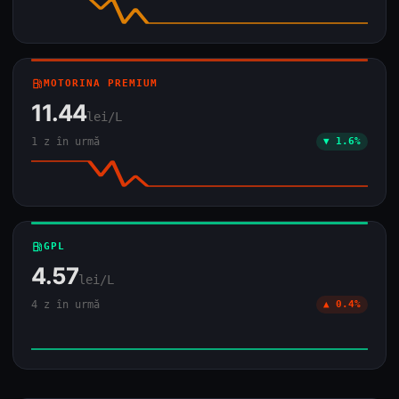
local_gas_station
MOTORINA PREMIUM
11.44
lei/L
1 z în urmă
▼ 1.6%
local_gas_station
GPL
4.57
lei/L
4 z în urmă
▲ 0.4%