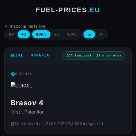
FUEL-PRICES
.EU
arrow_back
Înapoi la harta live
EN
RO
RON/L
€/L
$/GAL
dark_mode
light_mode
LIVE · ROMÂNIA
update
Actualizat: 33 m în urmă
public
ROMÂNIA
Brasov 4
str. Poienilor
place
Monitorizată din 21.05.2026
4,588 înregistrări
calendar_month
history