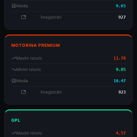
analytics
Media
9.65
database
înregistrări
927
MOTORINA PREMIUM
trending_up
Maxim Istoric
11.78
trending_down
Minim Istoric
9.85
analytics
Media
10.47
database
înregistrări
923
GPL
trending_up
Maxim Istoric
4.57