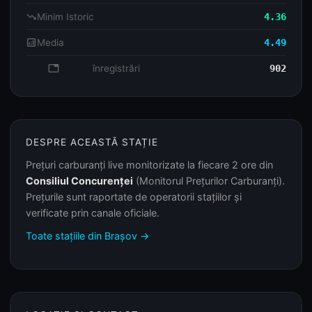
trending_down
Minim Istoric
4.36
analytics
Media
4.49
database
înregistrări
902
DESPRE ACEASTĂ STAȚIE
Prețuri carburanți live monitorizate la fiecare 2 ore din
Consiliul Concurenței
(Monitorul Prețurilor Carburanți).
Prețurile sunt raportate de operatorii stațiilor și
verificate prin canale oficiale.
Toate stațiile din Brașov →