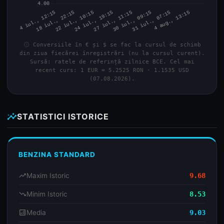
info
Conversiile în € și $ se fac la cursul de schimb
din ziua fiecărei înregistrări (nu la cursul curent).
Sursă: ratele de referință zilnice BCE. Cel mai
recent curs: 1 EUR = 5.2525 RON · 1.1535 USD
(07.08.2026).
insights
STATISTICI ISTORICE
BENZINA STANDARD
trending_up
Maxim Istoric
9.68
trending_down
Minim Istoric
8.53
analytics
Media
9.03