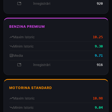
database
înregistrări
920
BENZINA PREMIUM
trending_up
Maxim Istoric
10.25
trending_down
Minim Istoric
9.30
analytics
Media
9.71
database
înregistrări
916
MOTORINA STANDARD
trending_up
Maxim Istoric
10.98
trending_down
Minim Istoric
9.04