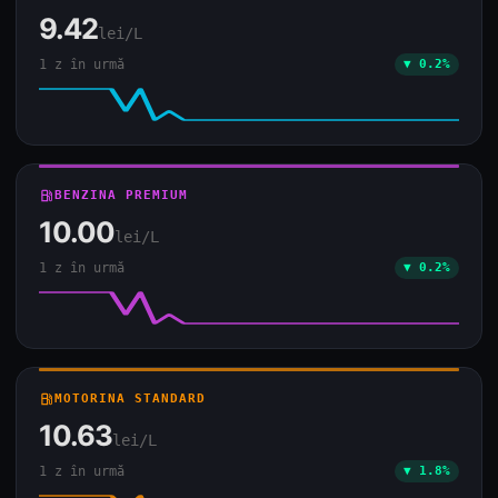
9.42
lei/L
1 z în urmă
▼ 0.2%
local_gas_station
BENZINA PREMIUM
10.00
lei/L
1 z în urmă
▼ 0.2%
local_gas_station
MOTORINA STANDARD
10.63
lei/L
1 z în urmă
▼ 1.8%