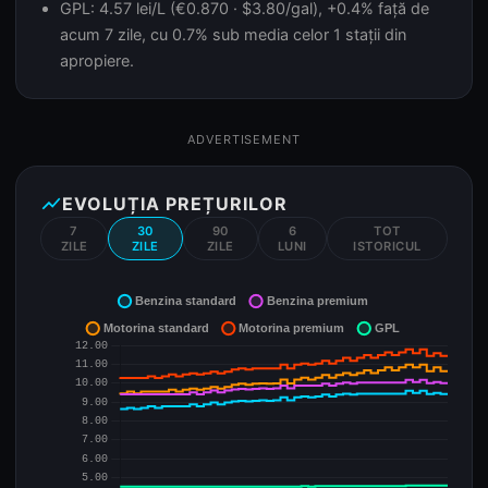
GPL: 4.57 lei/L (€0.870 · $3.80/gal), +0.4% față de
acum 7 zile, cu 0.7% sub media celor 1 stații din
apropiere.
ADVERTISEMENT
show_chart
EVOLUȚIA PREȚURILOR
7
30
90
6
TOT
ZILE
ZILE
ZILE
LUNI
ISTORICUL