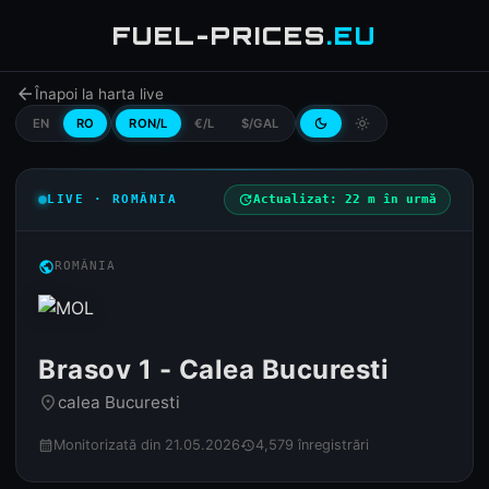
FUEL-PRICES
.EU
arrow_back
Înapoi la harta live
EN
RO
RON/L
€/L
$/GAL
dark_mode
light_mode
LIVE · ROMÂNIA
update
Actualizat: 22 m în urmă
public
ROMÂNIA
Brasov 1 - Calea Bucuresti
calea Bucuresti
place
Monitorizată din 21.05.2026
4,579 înregistrări
calendar_month
history