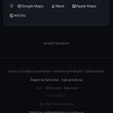
place
Google Maps
Waze
Apple Maps
directions
navigation
map
mol.hu
public
ADVERTISEMENT
Sursa: Consiliul Concurenței – Monitorul Prețurilor Carburanților
Înapoi la harta live
·
fuel-prices.eu
JSON ·
JSON extins
·
Markdown
(2026-08-07)
© 2026 fuel-prices.eu
Setări de confidențialitate și cookie-uri