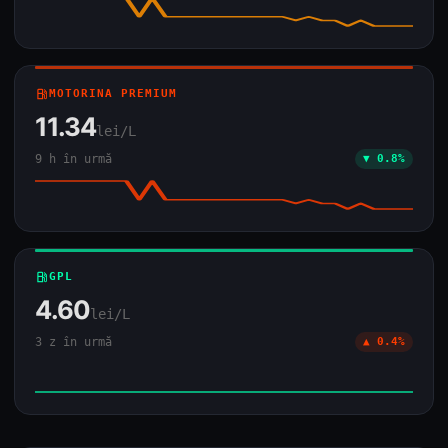
local_gas_station
MOTORINA PREMIUM
11.34
lei/L
9 h în urmă
▼ 0.8%
local_gas_station
GPL
4.60
lei/L
3 z în urmă
▲ 0.4%