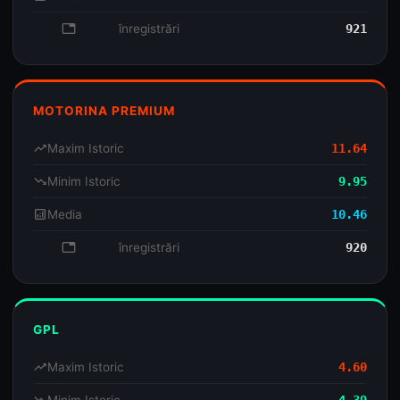
database
înregistrări
921
MOTORINA PREMIUM
trending_up
Maxim Istoric
11.64
trending_down
Minim Istoric
9.95
analytics
Media
10.46
database
înregistrări
920
GPL
trending_up
Maxim Istoric
4.60