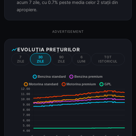
acum 7 zile, cu 0.7% peste media celor 2 stații din
apropiere.
ADVERTISEMENT
show_chart
EVOLUȚIA PREȚURILOR
7
30
90
6
TOT
ZILE
ZILE
ZILE
LUNI
ISTORICUL