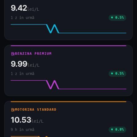
9.42
lei/L
1 z în urmă
▼ 0.5%
local_gas_station
BENZINA PREMIUM
9.99
lei/L
1 z în urmă
▼ 0.5%
local_gas_station
MOTORINA STANDARD
10.53
lei/L
9 h în urmă
▼ 0.8%