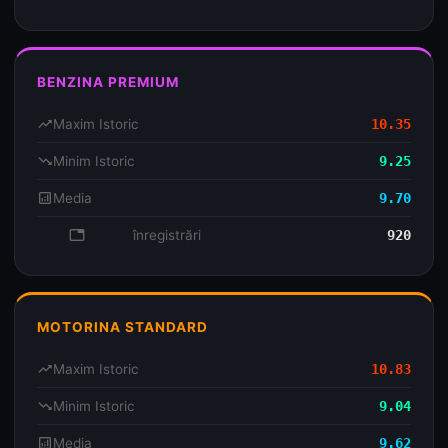
BENZINA PREMIUM
trending_up
Maxim Istoric
10.35
trending_down
Minim Istoric
9.25
analytics
Media
9.70
database
înregistrări
920
MOTORINA STANDARD
trending_up
Maxim Istoric
10.83
trending_down
Minim Istoric
9.04
analytics
Media
9.62