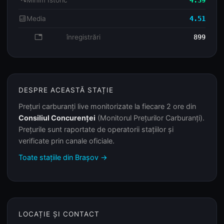
trending_down
Minim Istoric
4.39
analytics
Media
4.51
database
înregistrări
899
DESPRE ACEASTĂ STAȚIE
Prețuri carburanți live monitorizate la fiecare 2 ore din
Consiliul Concurenței
(Monitorul Prețurilor Carburanți).
Prețurile sunt raportate de operatorii stațiilor și
verificate prin canale oficiale.
Toate stațiile din Brașov →
LOCAȚIE ȘI CONTACT