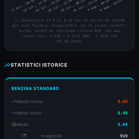
info
Conversiile în € și $ se fac la cursul de schimb
din ziua fiecărei înregistrări (nu la cursul curent).
Sursă: ratele de referință zilnice BCE. Cel mai
recent curs: 1 EUR = 5.2525 RON · 1.1535 USD
(07.08.2026).
insights
STATISTICI ISTORICE
BENZINA STANDARD
trending_up
Maxim Istoric
9.68
trending_down
Minim Istoric
8.48
analytics
Media
9.04
database
înregistrări
919