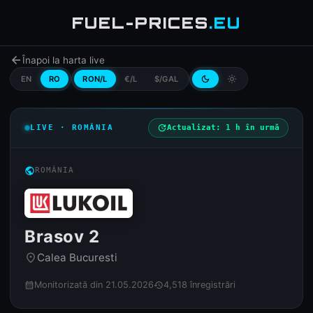
FUEL-PRICES
.EU
arrow_back
Înapoi la harta live
EN
RO
RON/L
€/L
$/GAL
dark_mode
light_mode
LIVE · ROMÂNIA
update
Actualizat: 1 h în urmă
public
ROMÂNIA
Brasov 2
Calea Bucuresti
place
Monitorizată din 21.05.2026
4,518 înregistrări
calendar_month
history