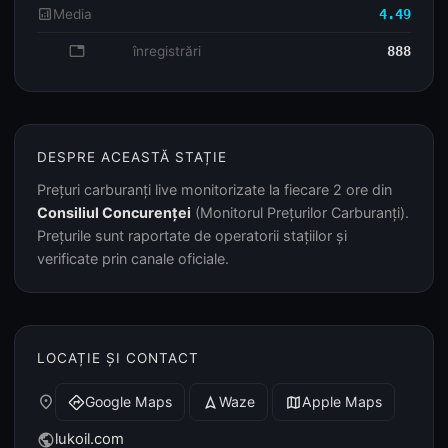
analytics
Media
4.49
database
înregistrări
888
DESPRE ACEASTĂ STAȚIE
Prețuri carburanți live monitorizate la fiecare 2 ore din
Consiliul Concurenței
(Monitorul Prețurilor Carburanți).
Prețurile sunt raportate de operatorii stațiilor și
verificate prin canale oficiale.
LOCAȚIE ȘI CONTACT
place
Google Maps
Waze
Apple Maps
directions
navigation
map
lukoil.com
public