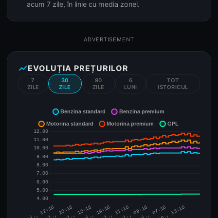
acum 7 zile, în linie cu media zonei.
ADVERTISEMENT
show_chart
EVOLUȚIA PREȚURILOR
7
30
90
6
TOT
ZILE
ZILE
ZILE
LUNI
ISTORICUL