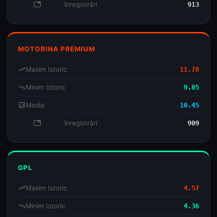
database
înregistrări
913
MOTORINA PREMIUM
trending_up
Maxim Istoric
11.78
trending_down
Minim Istoric
9.85
analytics
Media
10.45
database
înregistrări
909
GPL
trending_up
Maxim Istoric
4.57
trending_down
Minim Istoric
4.36