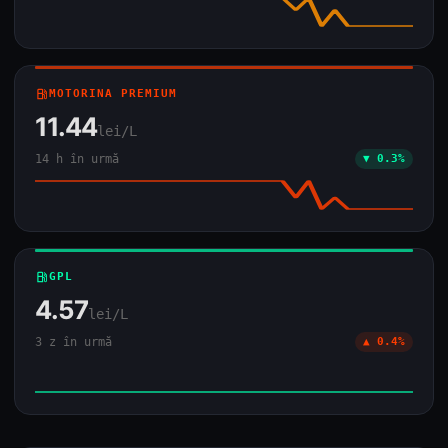
local_gas_station
MOTORINA PREMIUM
11.44
lei/L
14 h în urmă
▼ 0.3%
local_gas_station
GPL
4.57
lei/L
3 z în urmă
▲ 0.4%