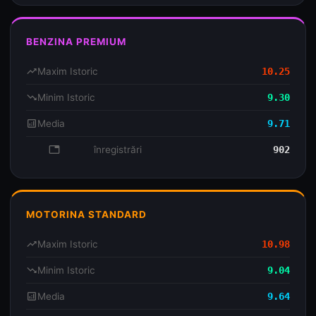
BENZINA PREMIUM
trending_up
Maxim Istoric
10.25
trending_down
Minim Istoric
9.30
analytics
Media
9.71
database
înregistrări
902
MOTORINA STANDARD
trending_up
Maxim Istoric
10.98
trending_down
Minim Istoric
9.04
analytics
Media
9.64