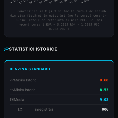
info
Conversiile în € și $ se fac la cursul de schimb
din ziua fiecărei înregistrări (nu la cursul curent).
Sursă: ratele de referință zilnice BCE. Cel mai
recent curs: 1 EUR = 5.2525 RON · 1.1535 USD
(07.08.2026).
insights
STATISTICI ISTORICE
BENZINA STANDARD
trending_up
Maxim Istoric
9.68
trending_down
Minim Istoric
8.53
analytics
Media
9.03
database
înregistrări
906