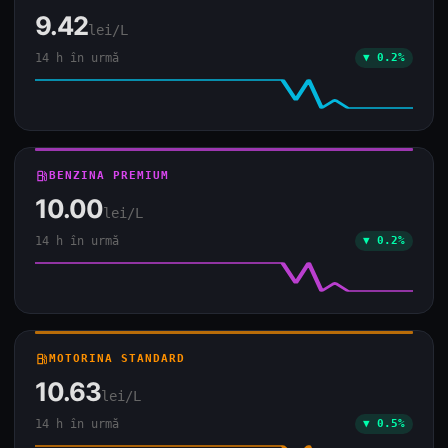
9.42
lei/L
14 h în urmă
▼ 0.2%
local_gas_station
BENZINA PREMIUM
10.00
lei/L
14 h în urmă
▼ 0.2%
local_gas_station
MOTORINA STANDARD
10.63
lei/L
14 h în urmă
▼ 0.5%