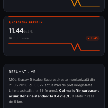
local_gas_station
MOTORINA PREMIUM
11.44
lei/L
16 h în urmă
▲ 1.4%
REZUMAT LIVE
MOL Brasov 5 (calea Bucuresti) este monitorizată din
21.05.2026, cu 3,627 actualizări de preț înregistrate.
Ultima actualizare: 1 h în urmă.
Cel mai ieftin carburant
acum: Benzina standard la 9.42 lei/L.
9 stații în raza
de 5 km.