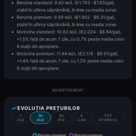
Benzina standard: 9.42 lei/L (€1.793 · $7.83/gal),
stabil în ultima săptămână, în linie cu media zonei.
Benzina premium: 9.99 lei/L (€1.902 · $8.31/gal),
stabil în ultima săptămână, în linie cu media zonei.
Motorina standard: 10.63 lei/L (€2.024 · $8.84/gal),
+1.5% față de acum 7 zile, cu 0.7% peste media celor
9 stații din apropiere.
Motorina premium: 11.44 lei/L (€2.178 · $9.51/gal),
+1.4% față de acum 7 zile, cu 1.2% peste media celor
9 stații din apropiere.
ADVERTISEMENT
show_chart
EVOLUȚIA PREȚURILOR
7
30
90
6
TOT
ZILE
ZILE
ZILE
LUNI
ISTORICUL