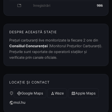
database
înregistrări
906
DESPRE ACEASTĂ STAȚIE
Prețuri carburanți live monitorizate la fiecare 2 ore din
Consiliul Concurenței
(Monitorul Prețurilor Carburanți).
Prețurile sunt raportate de operatorii stațiilor și
verificate prin canale oficiale.
LOCAȚIE ȘI CONTACT
place
Google Maps
Waze
Apple Maps
directions
navigation
map
mol.hu
public