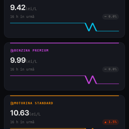
9.42
lei/L
16 h în urmă
━ 0.0%
local_gas_station
BENZINA PREMIUM
9.99
lei/L
16 h în urmă
━ 0.0%
local_gas_station
MOTORINA STANDARD
10.63
lei/L
16 h în urmă
▲ 1.5%