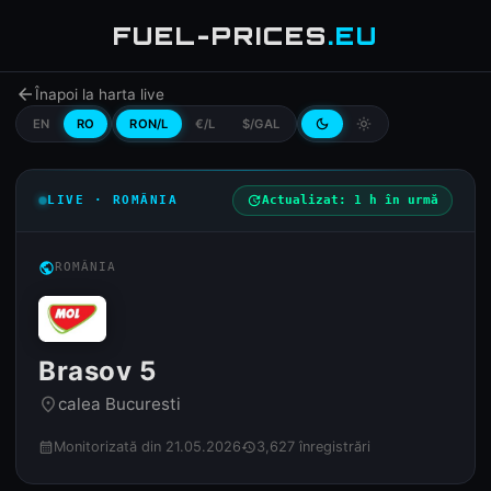
FUEL-PRICES
.EU
arrow_back
Înapoi la harta live
EN
RO
RON/L
€/L
$/GAL
dark_mode
light_mode
LIVE · ROMÂNIA
update
Actualizat: 1 h în urmă
public
ROMÂNIA
Brasov 5
calea Bucuresti
place
Monitorizată din 21.05.2026
3,627 înregistrări
calendar_month
history