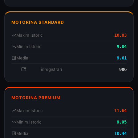
MOTORINA STANDARD
trending_up
Maxim Istoric
10.83
trending_down
Minim Istoric
9.04
analytics
Media
9.61
database
înregistrări
906
MOTORINA PREMIUM
trending_up
Maxim Istoric
11.64
trending_down
Minim Istoric
9.95
analytics
Media
10.44