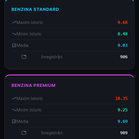
BENZINA STANDARD
trending_up
Maxim Istoric
9.68
trending_down
Minim Istoric
8.48
analytics
Media
9.03
database
înregistrări
906
BENZINA PREMIUM
trending_up
Maxim Istoric
10.35
trending_down
Minim Istoric
9.25
analytics
Media
9.69
database
înregistrări
909