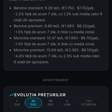
Benzina standard: 9.26 lei/L (€1.763 · $7.70/gal),
-2.2% față de acum 7 zile, cu 1.3% sub media celor 9
stații din apropiere.
Benzina premium: 9.89 lei/L (€1.883 · $8.22/gal),
-1.5% față de acum 7 zile, în linie cu media zonei.
Motorina standard: 10.47 lei/L (€1.993 · $8.70/gal),
-1.5% față de acum 7 zile, în linie cu media zonei.
Motorina premium: 10.94 lei/L (€2.083 · $9.10/gal),
-4.4% față de acum 7 zile, cu 2.5% sub media celor
9 stații din apropiere.
ADVERTISEMENT
show_chart
EVOLUȚIA PREȚURILOR
7
30
90
6
TOT
ZILE
ZILE
ZILE
LUNI
ISTORICUL