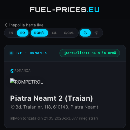
FUEL-PRICES
.EU
arrow_back
Înapoi la harta live
EN
RO
RON/L
€/L
$/GAL
dark_mode
light_mode
LIVE · ROMÂNIA
update
Actualizat: 36 m în urmă
public
ROMÂNIA
Piatra Neamt 2 (Traian)
Bd. Traian nr. 118, 610143, Piatra Neamt
place
Monitorizată din 21.05.2026
3,677 înregistrări
calendar_month
history