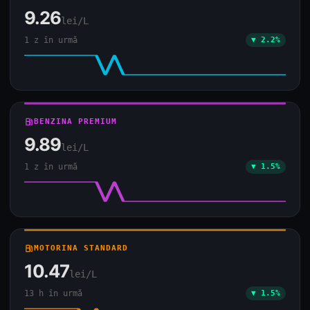
9.26
lei/L
1 z în urmă
▼ 2.2%
local_gas_station
BENZINA PREMIUM
9.89
lei/L
1 z în urmă
▼ 1.5%
local_gas_station
MOTORINA STANDARD
10.47
lei/L
13 h în urmă
▼ 1.5%