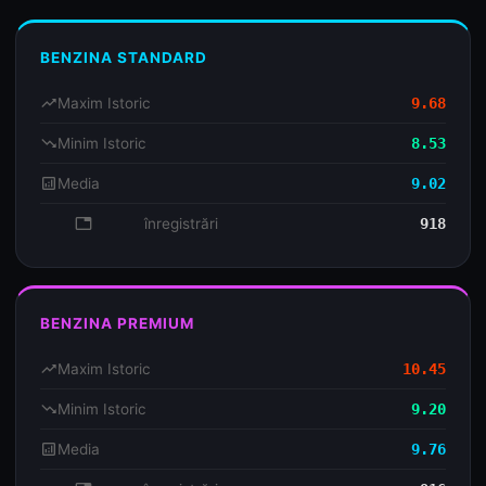
BENZINA STANDARD
trending_up
Maxim Istoric
9.68
trending_down
Minim Istoric
8.53
analytics
Media
9.02
database
înregistrări
918
BENZINA PREMIUM
trending_up
Maxim Istoric
10.45
trending_down
Minim Istoric
9.20
analytics
Media
9.76