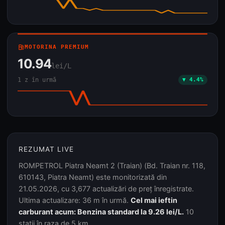
local_gas_station
MOTORINA PREMIUM
10.94
lei/L
1 z în urmă
▼ 4.4%
REZUMAT LIVE
ROMPETROL Piatra Neamt 2 (Traian) (Bd. Traian nr. 118,
610143, Piatra Neamt) este monitorizată din
21.05.2026, cu 3,677 actualizări de preț înregistrate.
Ultima actualizare: 36 m în urmă.
Cel mai ieftin
carburant acum: Benzina standard la 9.26 lei/L.
10
stații în raza de 5 km.