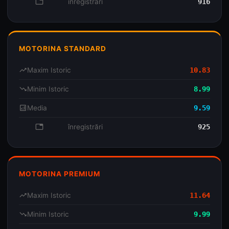
database
înregistrări
916
MOTORINA STANDARD
trending_up
Maxim Istoric
10.83
trending_down
Minim Istoric
8.99
analytics
Media
9.59
database
înregistrări
925
MOTORINA PREMIUM
trending_up
Maxim Istoric
11.64
trending_down
Minim Istoric
9.99