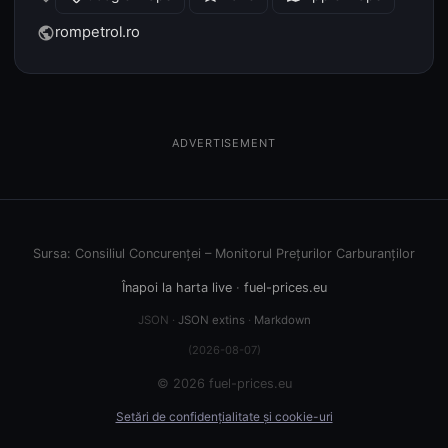
rompetrol.ro
public
ADVERTISEMENT
Sursa: Consiliul Concurenței – Monitorul Prețurilor Carburanților
Înapoi la harta live
·
fuel-prices.eu
JSON ·
JSON extins
·
Markdown
(2026-08-07)
© 2026 fuel-prices.eu
Setări de confidențialitate și cookie-uri