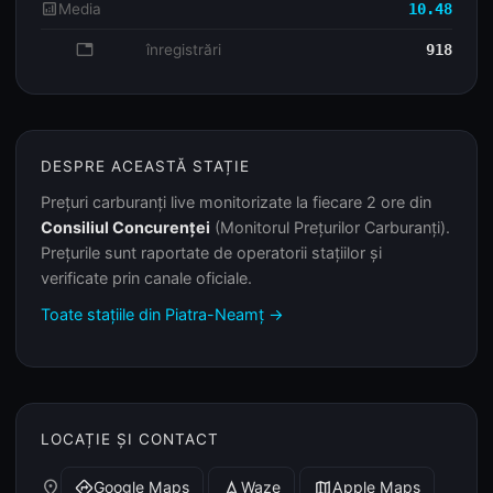
analytics
Media
10.48
database
înregistrări
918
DESPRE ACEASTĂ STAȚIE
Prețuri carburanți live monitorizate la fiecare 2 ore din
Consiliul Concurenței
(Monitorul Prețurilor Carburanți).
Prețurile sunt raportate de operatorii stațiilor și
verificate prin canale oficiale.
Toate stațiile din Piatra-Neamț →
LOCAȚIE ȘI CONTACT
place
Google Maps
Waze
Apple Maps
directions
navigation
map