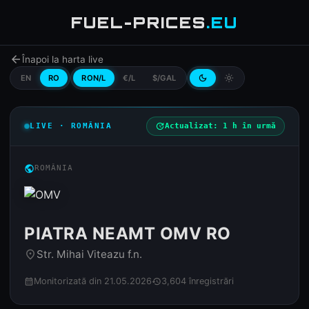
FUEL-PRICES
.EU
arrow_back
Înapoi la harta live
EN
RO
RON/L
€/L
$/GAL
dark_mode
light_mode
LIVE · ROMÂNIA
update
Actualizat: 1 h în urmă
public
ROMÂNIA
PIATRA NEAMT OMV RO
Str. Mihai Viteazu f.n.
place
Monitorizată din 21.05.2026
3,604 înregistrări
calendar_month
history