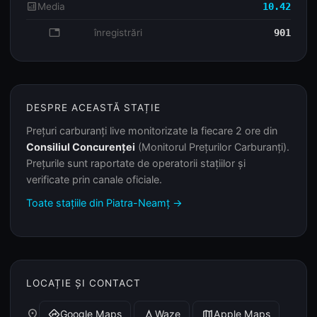
analytics
Media
10.42
database
înregistrări
901
DESPRE ACEASTĂ STAȚIE
Prețuri carburanți live monitorizate la fiecare 2 ore din
Consiliul Concurenței
(Monitorul Prețurilor Carburanți).
Prețurile sunt raportate de operatorii stațiilor și
verificate prin canale oficiale.
Toate stațiile din Piatra-Neamț →
LOCAȚIE ȘI CONTACT
place
Google Maps
Waze
Apple Maps
directions
navigation
map