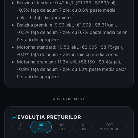
Benzina standard: 9.42 lei/L (€1.793 · $7.83/gal),
-0.5% față de acum 7 zile, cu 0.6% peste media
celor 9 stații din apropiere.
Benzina premium: 9.99 lei/L (€1.902 · $8.31/gal),
-0.5% față de acum 7 zile, cu 0.7% peste media celor
9 stații din apropiere.
Motorina standard: 10.53 lei/L (€2.005 · $8.75/gal),
-0.9% față de acum 7 zile, în linie cu media zonei.
Motorina premium: 11.34 lei/L (€2.159 · $9.43/gal),
-0.9% față de acum 7 zile, cu 1.0% peste media celor
9 stații din apropiere.
ADVERTISEMENT
show_chart
EVOLUȚIA PREȚURILOR
7
30
90
6
TOT
ZILE
ZILE
ZILE
LUNI
ISTORICUL