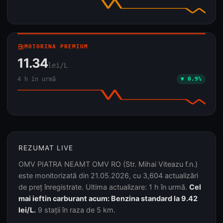
local_gas_station
MOTORINA PREMIUM
11.34
lei/L
4 h în urmă
▼ 0.9%
REZUMAT LIVE
OMV PIATRA NEAMT OMV RO (Str. Mihai Viteazu f.n.)
este monitorizată din 21.05.2026, cu 3,604 actualizări
de preț înregistrate. Ultima actualizare: 1 h în urmă.
Cel
mai ieftin carburant acum: Benzina standard la 9.42
lei/L.
9 stații în raza de 5 km.