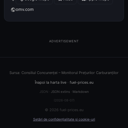
omv.com
public
ADVERTISEMENT
Sursa: Consiliul Concurenței – Monitorul Prețurilor Carburanților
Înapoi la harta live
·
fuel-prices.eu
JSON ·
JSON extins
·
Markdown
(2026-08-07)
© 2026 fuel-prices.eu
Setări de confidențialitate și cookie-uri