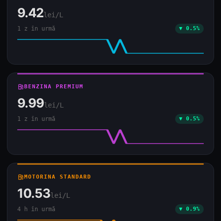
9.42
lei/L
1 z în urmă
▼ 0.5%
local_gas_station
BENZINA PREMIUM
9.99
lei/L
1 z în urmă
▼ 0.5%
local_gas_station
MOTORINA STANDARD
10.53
lei/L
4 h în urmă
▼ 0.9%