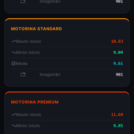
database
înregistrări
901
MOTORINA STANDARD
trending_up
Maxim Istoric
10.83
trending_down
Minim Istoric
9.04
analytics
Media
9.61
database
înregistrări
901
MOTORINA PREMIUM
trending_up
Maxim Istoric
11.64
trending_down
Minim Istoric
9.85