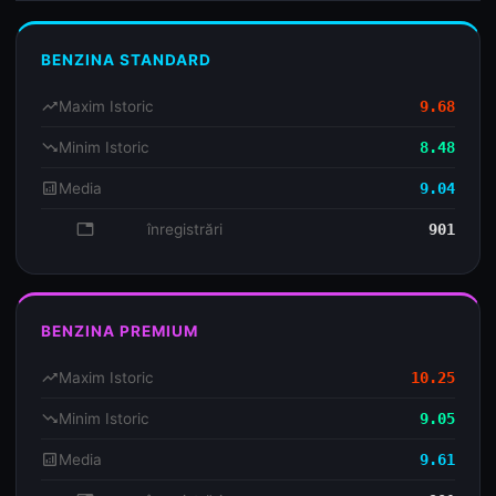
BENZINA STANDARD
trending_up
Maxim Istoric
9.68
trending_down
Minim Istoric
8.48
analytics
Media
9.04
database
înregistrări
901
BENZINA PREMIUM
trending_up
Maxim Istoric
10.25
trending_down
Minim Istoric
9.05
analytics
Media
9.61