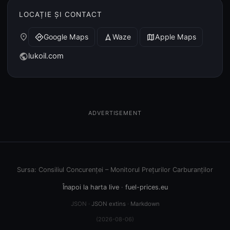
LOCAȚIE ȘI CONTACT
place
Google Maps
Waze
Apple Maps
directions
navigation
map
lukoil.com
public
ADVERTISEMENT
Sursa: Consiliul Concurenței – Monitorul Prețurilor Carburanților
Înapoi la harta live
·
fuel-prices.eu
JSON ·
JSON extins
·
Markdown
(2026-08-06)