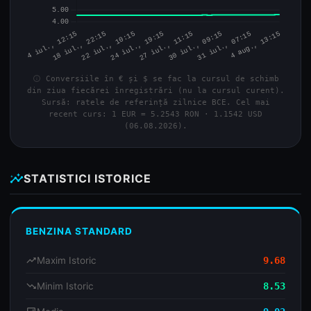
info
Conversiile în € și $ se fac la cursul de schimb
din ziua fiecărei înregistrări (nu la cursul curent).
Sursă: ratele de referință zilnice BCE. Cel mai
recent curs: 1 EUR = 5.2543 RON · 1.1542 USD
(06.08.2026).
insights
STATISTICI ISTORICE
BENZINA STANDARD
trending_up
Maxim Istoric
9.68
trending_down
Minim Istoric
8.53