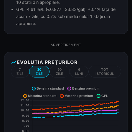
10 stații din apropiere.
GPL: 4.61 lei/L (€0.877 · $3.83/gal), +0.4% față de
acum 7 zile, cu 0.7% sub media celor 1 stații din
apropiere.
ADVERTISEMENT
show_chart
EVOLUȚIA PREȚURILOR
7
30
90
6
TOT
ZILE
ZILE
ZILE
LUNI
ISTORICUL