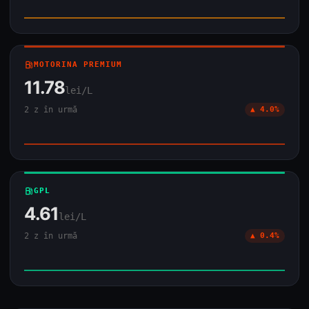
local_gas_station
MOTORINA PREMIUM
11.78
lei/L
2 z în urmă
▲ 4.0%
local_gas_station
GPL
4.61
lei/L
2 z în urmă
▲ 0.4%