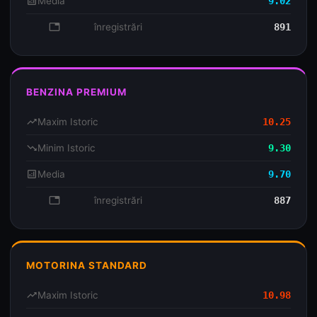
analytics
Media
9.02
database
înregistrări
891
BENZINA PREMIUM
trending_up
Maxim Istoric
10.25
trending_down
Minim Istoric
9.30
analytics
Media
9.70
database
înregistrări
887
MOTORINA STANDARD
trending_up
Maxim Istoric
10.98