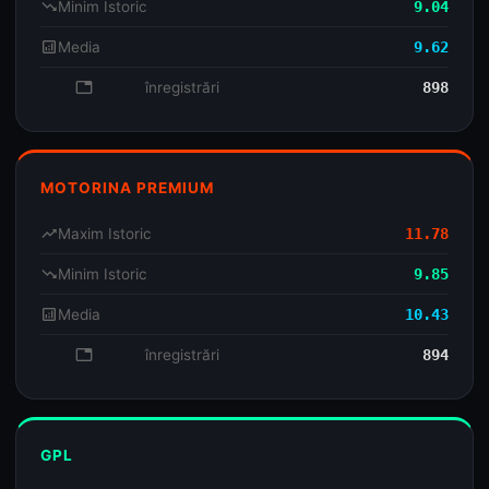
trending_down
Minim Istoric
9.04
analytics
Media
9.62
database
înregistrări
898
MOTORINA PREMIUM
trending_up
Maxim Istoric
11.78
trending_down
Minim Istoric
9.85
analytics
Media
10.43
database
înregistrări
894
GPL