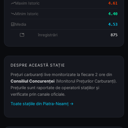
trending_up
Maxim Istoric
4.61
trending_down
Minim Istoric
4.40
analytics
Media
4.53
database
înregistrări
875
DESPRE ACEASTĂ STAȚIE
Prețuri carburanți live monitorizate la fiecare 2 ore din
Consiliul Concurenței
(Monitorul Prețurilor Carburanți).
Prețurile sunt raportate de operatorii stațiilor și
verificate prin canale oficiale.
Toate stațiile din Piatra-Neamț →