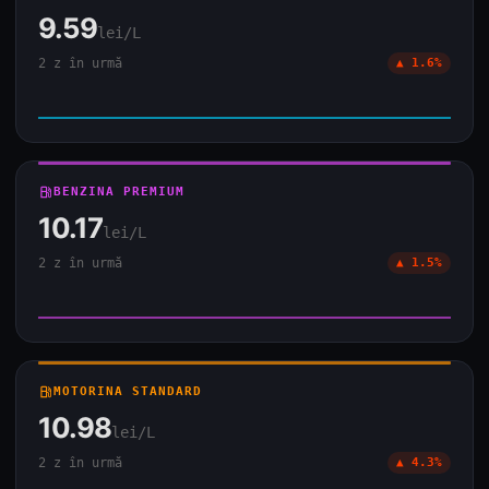
9.59
lei/L
2 z în urmă
▲ 1.6%
local_gas_station
BENZINA PREMIUM
10.17
lei/L
2 z în urmă
▲ 1.5%
local_gas_station
MOTORINA STANDARD
10.98
lei/L
2 z în urmă
▲ 4.3%