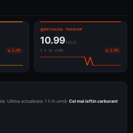
local_gas_station
MOTORINA PREMIUM
10.99
lei/L
▲ 1.4%
1 z în urmă
▲ 1.4%
te. Ultima actualizare: 1 h în urmă.
Cel mai ieftin carburant