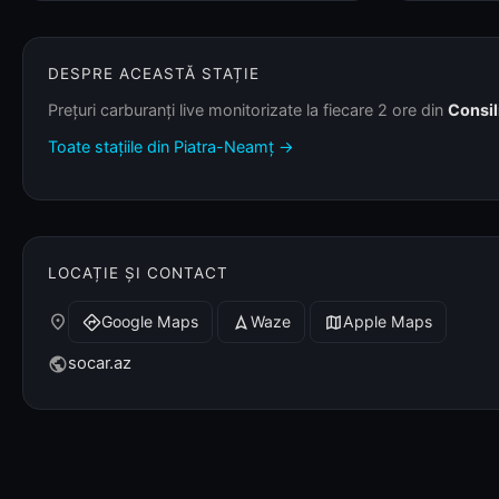
DESPRE ACEASTĂ STAȚIE
Prețuri carburanți live monitorizate la fiecare 2 ore din
Consil
Toate stațiile din Piatra-Neamț →
LOCAȚIE ȘI CONTACT
place
Google Maps
Waze
Apple Maps
directions
navigation
map
socar.az
public