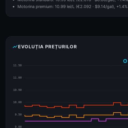
Motorina premium: 10.99 lei/L (€2.092 · $9.14/gal), +1.4% 
show_chart
EVOLUȚIA PREȚURILOR