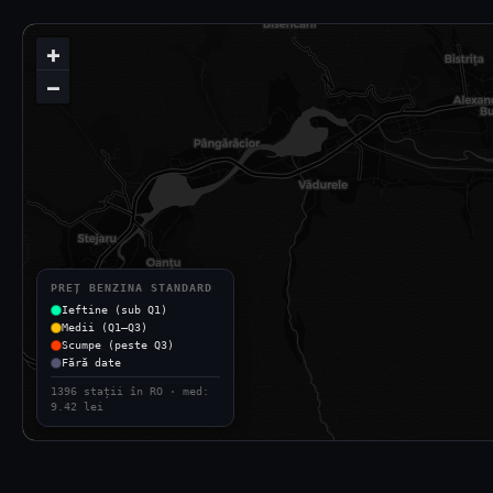
+
−
PREȚ BENZINA STANDARD
Ieftine (sub Q1)
Medii (Q1–Q3)
Scumpe (peste Q3)
Fără date
1396 stații în RO · med:
9.42 lei