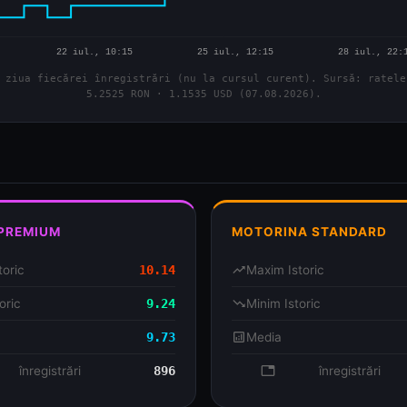
 ziua fiecărei înregistrări (nu la cursul curent). Sursă: ratele
5.2525 RON · 1.1535 USD (07.08.2026).
 PREMIUM
MOTORINA STANDARD
toric
10.14
trending_up
Maxim Istoric
oric
9.24
trending_down
Minim Istoric
9.73
analytics
Media
se
înregistrări
896
database
înregistrări