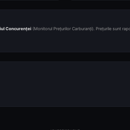
iul Concurenței
(Monitorul Prețurilor Carburanți). Prețurile sunt rapor