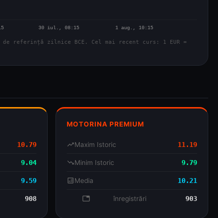
 de referință zilnice BCE. Cel mai recent curs: 1 EUR =
MOTORINA PREMIUM
10.79
trending_up
Maxim Istoric
11.19
9.04
trending_down
Minim Istoric
9.79
9.59
analytics
Media
10.21
908
database
înregistrări
903