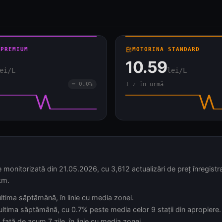
 PREMIUM
local_gas_station
MOTORINA STANDARD
10.59
ei/L
lei/L
━ 0.0%
1 z în urmă
onitorizată din 21.05.2026, cu 3,612 actualizări de preț înregistra
km.
 ultima săptămână, în linie cu media zonei.
 ultima săptămână, cu 0.7% peste media celor 9 stații din apropiere.
față de acum 7 zile, în linie cu media zonei.