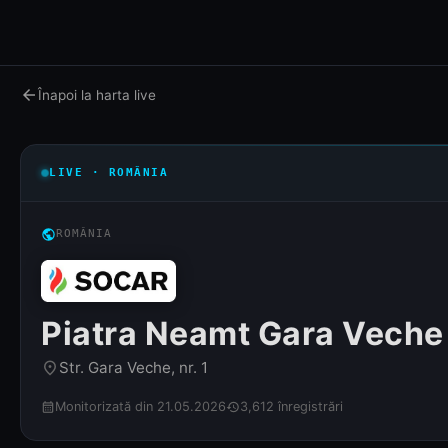
arrow_back
Înapoi la harta live
LIVE · ROMÂNIA
public
ROMÂNIA
Piatra Neamt Gara Veche
Str. Gara Veche, nr. 1
place
Monitorizată din 21.05.2026
3,612 înregistrări
calendar_month
history