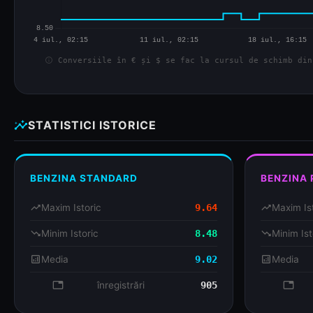
info
Conversiile în € și $ se fac la cursul de schimb din
insights
STATISTICI ISTORICE
BENZINA STANDARD
BENZINA
trending_up
Maxim Istoric
9.64
trending_up
Maxim Is
trending_down
Minim Istoric
8.48
trending_down
Minim Ist
analytics
Media
9.02
analytics
Media
database
înregistrări
905
databa