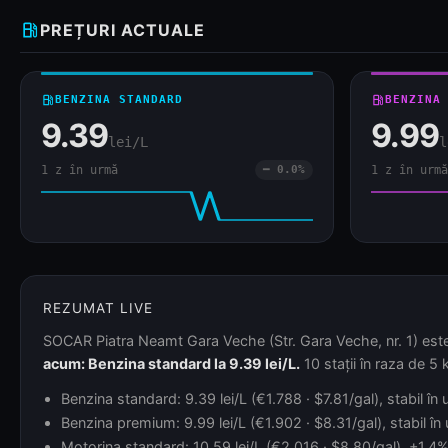
local_gas_station
PREȚURI ACTUALE
local_gas_station
BENZINA STANDARD
local_gas_station
BENZINA
9.39
9.99
lei/L
l
1 z în urmă
━ 0.0%
1 z în urmă
REZUMAT LIVE
SOCAR Piatra Neamt Gara Veche (Str. Gara Veche, nr. 1) este m
acum: Benzina standard la 9.39 lei/L.
10 stații în raza de 5 
Benzina standard: 9.39 lei/L (€1.788 · $7.81/gal), stabil în
Benzina premium: 9.99 lei/L (€1.902 · $8.31/gal), stabil în
Motorina standard: 10.59 lei/L (€2.016 · $8.80/gal), +1.4% 