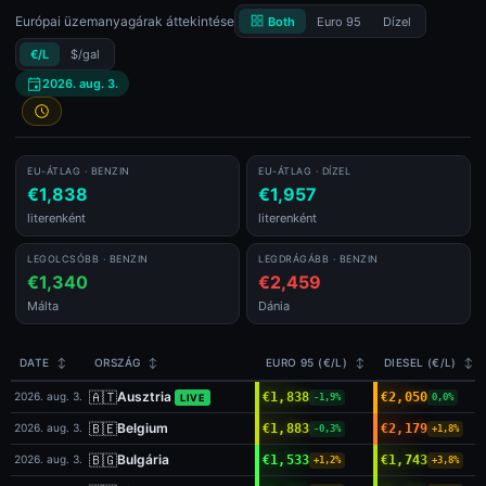
Európai üzemanyagárak áttekintése
Euro 95
Dízel
Both
€/L
$/gal
2026. aug. 3.
EU-ÁTLAG · BENZIN
EU-ÁTLAG · DÍZEL
€1,838
€1,957
literenként
literenként
LEGOLCSÓBB · BENZIN
LEGDRÁGÁBB · BENZIN
€1,340
€2,459
Málta
Dánia
DATE
↕
ORSZÁG
↕
EURO 95 (€/L)
↕
DIESEL (€/L)
↕
🇦🇹
Ausztria
2026. aug. 3.
€1,838
€2,050
LIVE
-1,9%
0,0%
🇧🇪
Belgium
2026. aug. 3.
€1,883
€2,179
-0,3%
+1,8%
🇧🇬
Bulgária
2026. aug. 3.
€1,533
€1,743
+1,2%
+3,8%