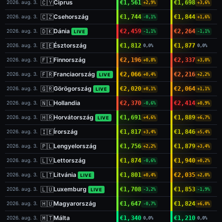
🇨🇾
Ciprus
2026. aug. 3.
€1,561
€1,698
+2,9%
+3,6%
🇨🇿
Csehország
2026. aug. 3.
€1,744
€1,844
-0,1%
+1,6%
🇩🇰
Dánia
2026. aug. 3.
€2,459
€2,264
LIVE
-1,1%
-1,1%
🇪🇪
Észtország
2026. aug. 3.
€1,812
€1,877
0,0%
0,0%
🇫🇮
Finnország
2026. aug. 3.
€2,196
€2,337
+0,8%
+3,0%
🇫🇷
Franciaország
2026. aug. 3.
€2,066
€2,216
LIVE
+0,4%
+2,2%
🇬🇷
Görögország
2026. aug. 3.
€2,020
€2,064
LIVE
+0,1%
+1,1%
🇳🇱
Hollandia
2026. aug. 3.
€2,370
€2,414
-0,6%
+0,9%
🇭🇷
Horvátország
2026. aug. 3.
€1,691
€1,889
LIVE
+4,6%
+6,7%
🇮🇪
Írország
2026. aug. 3.
€1,817
€1,846
+3,4%
+5,4%
🇵🇱
Lengyelország
2026. aug. 3.
€1,756
€1,879
+2,2%
+3,4%
🇱🇻
Lettország
2026. aug. 3.
€1,874
€1,940
-0,6%
+0,2%
🇱🇹
Litvánia
2026. aug. 3.
€1,801
€2,035
LIVE
+0,4%
+2,0%
🇱🇺
Luxemburg
2026. aug. 3.
€1,708
€1,853
LIVE
-3,2%
-1,9%
🇭🇺
Magyarország
2026. aug. 3.
€1,647
€1,824
-0,7%
+6,0%
🇲🇹
Málta
2026. aug. 3.
€1,340
€1,210
0,0%
0,0%