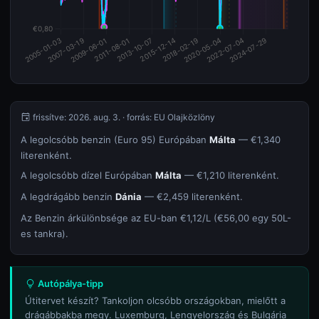
frissítve: 2026. aug. 3. · forrás: EU Olajközlöny
A legolcsóbb benzin (Euro 95) Európában
Málta
— €1,340
literenként.
A legolcsóbb dízel Európában
Málta
— €1,210 literenként.
A legdrágább benzin
Dánia
— €2,459 literenként.
Az Benzin árkülönbsége az EU-ban €1,12/L (€56,00 egy 50L-
es tankra).
Autópálya-tipp
Útitervet készít? Tankoljon olcsóbb országokban, mielőtt a
drágábbakba megy. Luxemburg, Lengyelország és Bulgária