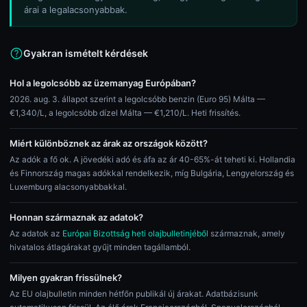
árai a legalacsonyabbak.
Gyakran ismételt kérdések
Hol a legolcsóbb az üzemanyag Európában?
2026. aug. 3. állapot szerint a legolcsóbb benzin (Euro 95) Málta —
€1,340/L, a legolcsóbb dízel Málta — €1,210/L. Heti frissítés.
Miért különböznek az árak az országok között?
Az adók a fő ok. A jövedéki adó és áfa az ár 40-65%-át teheti ki. Hollandia
és Finnország magas adókkal rendelkezik, míg Bulgária, Lengyelország és
Luxemburg alacsonyabbakkal.
Honnan származnak az adatok?
Az adatok az
Európai Bizottság heti olajbulletinjéből
származnak, amely
hivatalos átlagárakat gyűjt minden tagállamból.
Milyen gyakran frissülnek?
Az EU olajbulletin minden hétfőn publikál új árakat. Adatbázisunk