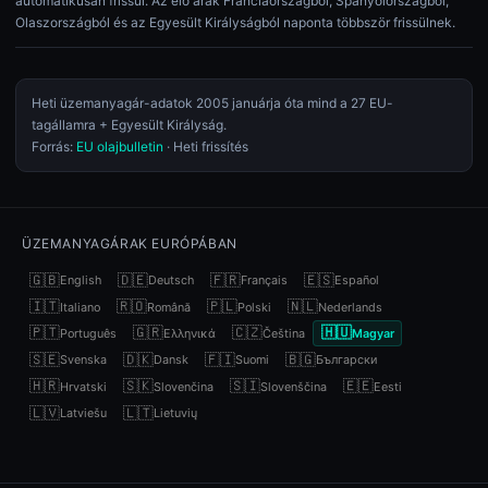
automatikusan frissül. Az élő árak Franciaországból, Spanyolországból,
Olaszországból és az Egyesült Királyságból naponta többször frissülnek.
Heti üzemanyagár-adatok 2005 januárja óta mind a 27 EU-
tagállamra + Egyesült Királyság.
Forrás:
EU olajbulletin
· Heti frissítés
ÜZEMANYAGÁRAK EURÓPÁBAN
🇬🇧
🇩🇪
🇫🇷
🇪🇸
English
Deutsch
Français
Español
🇮🇹
🇷🇴
🇵🇱
🇳🇱
Italiano
Română
Polski
Nederlands
🇵🇹
🇬🇷
🇨🇿
🇭🇺
Português
Ελληνικά
Čeština
Magyar
🇸🇪
🇩🇰
🇫🇮
🇧🇬
Svenska
Dansk
Suomi
Български
🇭🇷
🇸🇰
🇸🇮
🇪🇪
Hrvatski
Slovenčina
Slovenščina
Eesti
🇱🇻
🇱🇹
Latviešu
Lietuvių