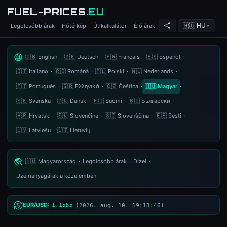
FUEL-PRICES
.EU
Legolcsóbb árak
Hőtérkép
Útikalkulátor
Élő árak
🇭🇺 HU
▼
Üzemanyagárak Európában —
🇬🇧 English
·
🇩🇪 Deutsch
·
🇫🇷 Français
·
🇪🇸 Español
·
🇮🇹 Italiano
·
🇷🇴 Română
·
🇵🇱 Polski
·
🇳🇱 Nederlands
·
🇵🇹 Português
·
🇬🇷 Ελληνικά
·
🇨🇿 Čeština
·
🇭🇺 Magyar
·
🇸🇪 Svenska
·
🇩🇰 Dansk
·
🇫🇮 Suomi
·
🇧🇬 Български
·
🇭🇷 Hrvatski
·
🇸🇰 Slovenčina
·
🇸🇮 Slovenščina
·
🇪🇪 Eesti
·
🇱🇻 Latviešu
·
🇱🇹 Lietuvių
🇭🇺 Magyarország
·
Legolcsóbb árak
·
Dízel
·
Üzemanyagárak a közelemben
EUR/USD:
1,1555
(2026. aug. 10. 19:13:46)