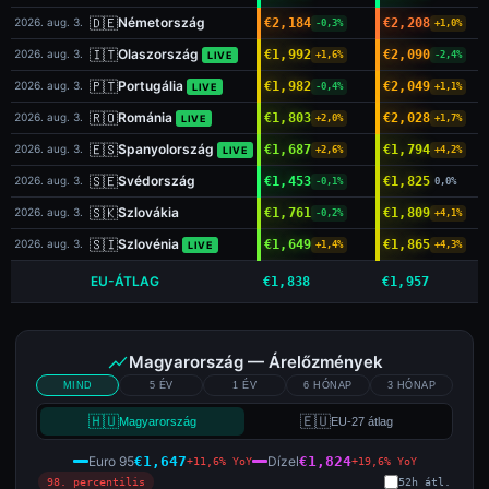
🇩🇪
Németország
2026. aug. 3.
€2,184
€2,208
-0,3%
+1,0%
🇮🇹
Olaszország
2026. aug. 3.
€1,992
€2,090
LIVE
+1,6%
-2,4%
🇵🇹
Portugália
2026. aug. 3.
€1,982
€2,049
LIVE
-0,4%
+1,1%
🇷🇴
Románia
2026. aug. 3.
€1,803
€2,028
LIVE
+2,0%
+1,7%
🇪🇸
Spanyolország
2026. aug. 3.
€1,687
€1,794
LIVE
+2,6%
+4,2%
🇸🇪
Svédország
2026. aug. 3.
€1,453
€1,825
-0,1%
0,0%
🇸🇰
Szlovákia
2026. aug. 3.
€1,761
€1,809
-0,2%
+4,1%
🇸🇮
Szlovénia
2026. aug. 3.
€1,649
€1,865
LIVE
+1,4%
+4,3%
EU-ÁTLAG
€1,838
€1,957
Magyarország — Árelőzmények
MIND
5 ÉV
1 ÉV
6 HÓNAP
3 HÓNAP
🇭🇺
🇪🇺
Magyarország
EU-27 átlag
Euro 95
Dízel
€1,647
€1,824
+11,6% YoY
+19,6% YoY
98. percentilis
52h átl.