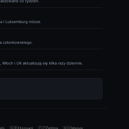
ualizowane co tydzień.
ka i Luksemburg niższe.
wa członkowskiego.
Włoch i UK aktualizują się kilka razy dziennie.
🇬🇷
🇨🇿
🇭🇺
uês
Ελληνικά
Čeština
Magyar