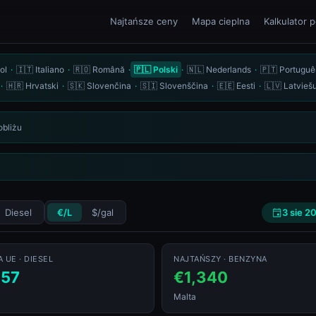
Najtańsze ceny
Mapa cieplna
Kalkulator 
— Benzyna i olej napędowy (
ol
·
🇮🇹 Italiano
·
🇷🇴 Română
·
🇵🇱 Polski
·
🇳🇱 Nederlands
·
🇵🇹 Portuguê
·
🇭🇷 Hrvatski
·
🇸🇰 Slovenčina
·
🇸🇮 Slovenščina
·
🇪🇪 Eesti
·
🇱🇻 Latvieš
obliżu
3 sie 2
Diesel
€/L
$/gal
 UE · DIESEL
NAJTAŃSZY · BENZYNA
957
€1,340
Malta