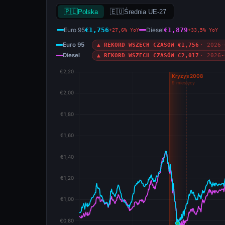
🇵🇱
🇪🇺
Polska
Średnia UE-27
Euro 95
Diesel
€1,756
€1,879
+27,6% YoY
+33,5% YoY
Euro 95
▲ REKORD WSZECH CZASÓW €1,756
· 2026-
Diesel
▲ REKORD WSZECH CZASÓW €2,017
· 2026-