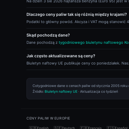
Na dzień 3 sie 2026 najtańsza benzyna (Euro 95) jest w 
Dlaczego ceny paliw tak się różnią między krajami?
Podatki to główny powód. Akcyza i VAT mogą stanowić 40-
Skąd pochodzą dane?
Dane pochodzą z
tygodniowego biuletynu naftowego Kom
Jak często aktualizowane są ceny?
Biuletyn naftowy UE publikuje ceny co poniedziałek. Nasza
Cotygodniowe dane o cenach paliw od stycznia 2005 roku 
Źródło:
Biuletyn naftowy UE
· Aktualizacja co tydzień
CENY PALIW W EUROPIE
🇬🇧
🇩🇪
🇫🇷
🇪🇸
English
Deutsch
Français
Español