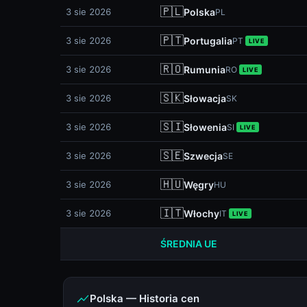
🇵🇱
3 sie 2026
Polska
PL
🇵🇹
3 sie 2026
Portugalia
PT
LIVE
🇷🇴
3 sie 2026
Rumunia
RO
LIVE
🇸🇰
3 sie 2026
Słowacja
SK
🇸🇮
3 sie 2026
Słowenia
SI
LIVE
🇸🇪
3 sie 2026
Szwecja
SE
🇭🇺
3 sie 2026
Węgry
HU
🇮🇹
3 sie 2026
Włochy
IT
LIVE
ŚREDNIA UE
Polska — Historia cen