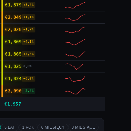
€1,879
+3,4%
€2,049
+1,1%
€2,028
+1,7%
€1,809
+4,1%
€1,865
+4,3%
€1,825
0,0%
€1,824
+6,0%
€2,090
-2,4%
€1,957
5 LAT
1 ROK
6 MIESIĘCY
3 MIESIĄCE