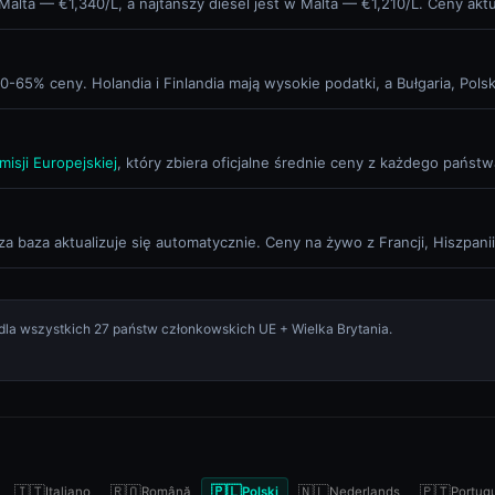
Malta — €1,340/L, a najtańszy diesel jest w Malta — €1,210/L. Ceny akt
65% ceny. Holandia i Finlandia mają wysokie podatki, a Bułgaria, Pols
isji Europejskiej
, który zbiera oficjalne średnie ceny z każdego państ
 baza aktualizuje się automatycznie. Ceny na żywo z Francji, Hiszpanii, 
dla wszystkich 27 państw członkowskich UE + Wielka Brytania.
🇮🇹
🇷🇴
🇵🇱
🇳🇱
🇵🇹
Italiano
Română
Polski
Nederlands
Portug