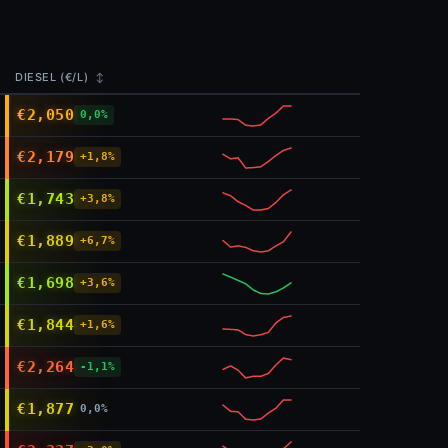
DIESEL (€/L)
↕
€2,050
0,0%
€2,179
+1,8%
€1,743
+3,8%
€1,889
+6,7%
€1,698
+3,6%
€1,844
+1,6%
€2,264
-1,1%
€1,877
0,0%