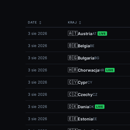
DATE
KRAJ
↕
↕
🇦🇹
3 sie 2026
Austria
AT
LIVE
🇧🇪
3 sie 2026
Belgia
BE
🇧🇬
3 sie 2026
Bułgaria
BG
🇭🇷
3 sie 2026
Chorwacja
HR
LIVE
🇨🇾
3 sie 2026
Cypr
CY
🇨🇿
3 sie 2026
Czechy
CZ
🇩🇰
3 sie 2026
Dania
DK
LIVE
🇪🇪
3 sie 2026
Estonia
EE