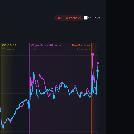
100. percentyl
śr. 52t