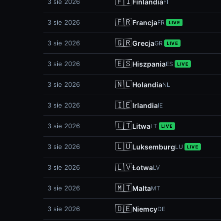
🇫🇮
3 sie 2026
Finlandia
FI
🇫🇷
3 sie 2026
Francja
FR
LIVE
🇬🇷
3 sie 2026
Grecja
GR
LIVE
🇪🇸
3 sie 2026
Hiszpania
ES
LIVE
🇳🇱
3 sie 2026
Holandia
NL
🇮🇪
3 sie 2026
Irlandia
IE
🇱🇹
3 sie 2026
Litwa
LT
LIVE
🇱🇺
3 sie 2026
Luksemburg
LU
LIVE
🇱🇻
3 sie 2026
Łotwa
LV
🇲🇹
3 sie 2026
Malta
MT
🇩🇪
3 sie 2026
Niemcy
DE