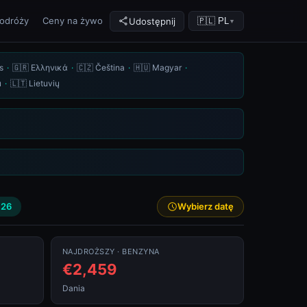
podróży
Ceny na żywo
Udostępnij
🇵🇱 PL
▼
2026)
s
·
🇬🇷 Ελληνικά
·
🇨🇿 Čeština
·
🇭🇺 Magyar
·
u
·
🇱🇹 Lietuvių
026
Wybierz datę
NAJDROŻSZY · BENZYNA
€2,459
Dania