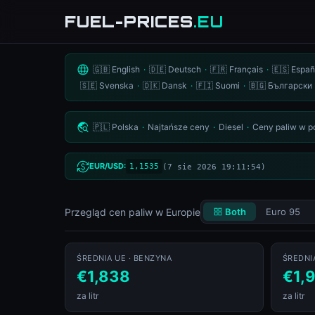
FUEL-PRICES
.EU
Ceny paliw w Europie 
🇬🇧 English
·
🇩🇪 Deutsch
·
🇫🇷 Français
·
🇪🇸 Españ
🇸🇪 Svenska
·
🇩🇰 Dansk
·
🇫🇮 Suomi
·
🇧🇬 Български
🇵🇱 Polska
·
Najtańsze ceny
·
Diesel
·
Ceny paliw w p
EUR/USD:
1,1535
(7 sie 2026 19:11:54)
Przegląd cen paliw w Europie
Both
Euro 95
ŚREDNIA UE · BENZYNA
ŚREDNIA
€1,838
€1,
za litr
za litr